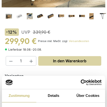
-12
%
UVP
339,90 €
299,90 €
Preise inkl. MwSt. zzgl.
Versandkosten
Lieferbar 18.08.-20.08.
Produkt Anzahl: Gib den gewünschten W
In den Warenkorb
auswählen
Varianten
Zustimmung
Details
Über Cookies
Maße (H/B/T): 75.8 / 155 / 42 cm