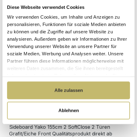
Diese Webseite verwendet Cookies
Herstellerpreis
Wir verwenden Cookies, um Inhalte und Anzeigen zu
Hochwertige
ohne
Materialien
personalisieren, Funktionen für soziale Medien anbieten
Zwischenhändler
zu können und die Zugriffe auf unsere Website zu
Kundenbetreuung
Gut verpackt für
analysieren. Außerdem geben wir Informationen zu Ihrer
mit bester
beschädigungsfreie
Verwendung unserer Website an unsere Partner für
Bewertung
Lieferung
soziale Medien, Werbung und Analysen weiter. Unsere
Designed in
1 Monat risikofreies
Partner führen diese Informationen möglicherweise mit
Germany
Rückgaberecht
weiteren Daten zusammen, die Sie ihnen bereitgestellt
haben oder die sie im Rahmen Ihrer Nutzung der Dienste
gesammelt haben.
Alle zulassen
Produktdetails
Ablehnen
Beschreibung
Sideboard Yako 155cm 2 SoftClose 2 Türen
Grafit/Eiche Front Qualitätsprodukt direkt ab