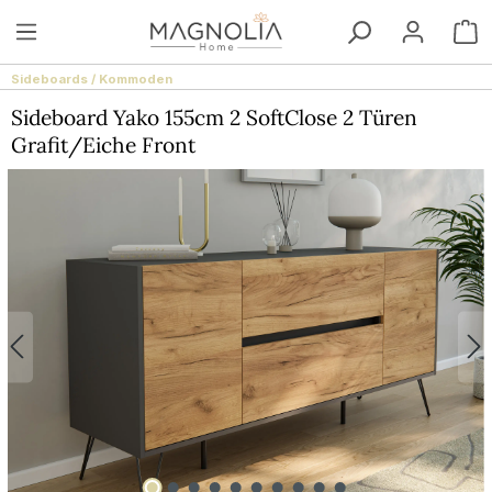
Zum Hauptinhalt springen
W
Sideboards / Kommoden
Sideboard Yako 155cm 2 SoftClose 2 Türen
Grafit/Eiche Front
Bildergalerie überspringen