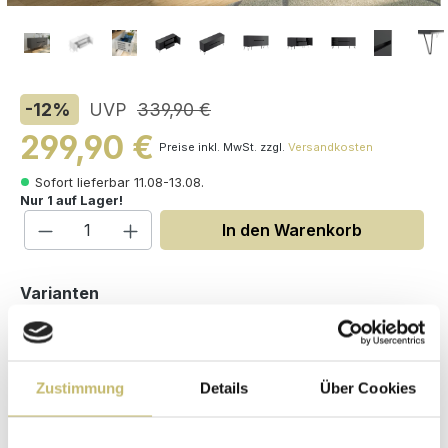
-12
%
UVP
339,90 €
299,90 €
Preise inkl. MwSt. zzgl.
Versandkosten
Sofort lieferbar 11.08-13.08.
Nur 1 auf Lager!
Produkt Anzahl: Gib den gewünschten W
In den Warenkorb
auswählen
Varianten
Zustimmung
Details
Über Cookies
Maße (H/B/T): 75.8 / 155 / 42 cm