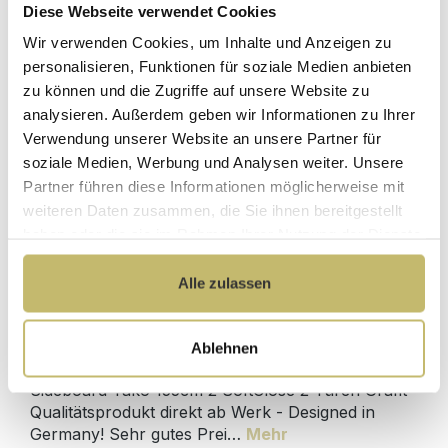
Diese Webseite verwendet Cookies
Herstellerpreis
Hochwertige
ohne
Wir verwenden Cookies, um Inhalte und Anzeigen zu
Materialien
Zwischenhändler
personalisieren, Funktionen für soziale Medien anbieten
zu können und die Zugriffe auf unsere Website zu
Kundenbetreuung
Gut verpackt für
analysieren. Außerdem geben wir Informationen zu Ihrer
mit bester
beschädigungsfreie
Verwendung unserer Website an unsere Partner für
Bewertung
Lieferung
soziale Medien, Werbung und Analysen weiter. Unsere
Designed in
1 Monat risikofreies
Partner führen diese Informationen möglicherweise mit
Germany
Rückgaberecht
weiteren Daten zusammen, die Sie ihnen bereitgestellt
haben oder die sie im Rahmen Ihrer Nutzung der Dienste
gesammelt haben.
Alle zulassen
Produktdetails
Ablehnen
Beschreibung
Sideboard Yako 155cm 2 SoftClose 2 Türen Grafit
Qualitätsprodukt direkt ab Werk - Designed in
Germany! Sehr gutes Prei…
Mehr