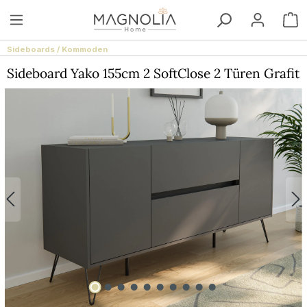
Zum Hauptinhalt springen
W
Sideboards / Kommoden
Sideboard Yako 155cm 2 SoftClose 2 Türen Grafit
Bildergalerie überspringen