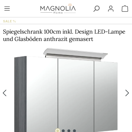
Zum Hauptinhalt springen
W
SALE %
Spiegelschrank 100cm inkl. Design LED-Lampe
und Glasböden anthrazit gemasert
Bildergalerie überspringen