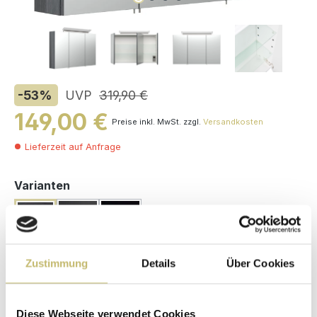
-53
%
UVP
319,90 €
149,00 €
Preise inkl. MwSt. zzgl.
Versandkosten
Lieferzeit auf Anfrage
auswählen
Varianten
Zustimmung
Details
Über Cookies
Maße (H/B/T): 62 / 100 / 17 cm
Herstellerpreis
Diese Webseite verwendet Cookies