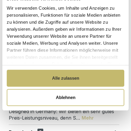
Hochwertige
ohne
Materialien
Wir verwenden Cookies, um Inhalte und Anzeigen zu
Zwischenhändler
personalisieren, Funktionen für soziale Medien anbieten
Kundenbetreuung
Gut verpackt für
zu können und die Zugriffe auf unsere Website zu
mit bester
beschädigungsfreie
analysieren. Außerdem geben wir Informationen zu Ihrer
Bewertung
Lieferung
Verwendung unserer Website an unsere Partner für
Designed in
1 Monat risikofreies
soziale Medien, Werbung und Analysen weiter. Unsere
Germany
Rückgaberecht
Partner führen diese Informationen möglicherweise mit
weiteren Daten zusammen, die Sie ihnen bereitgestellt
haben oder die sie im Rahmen Ihrer Nutzung der Dienste
gesammelt haben.
Alle zulassen
Produktdetails
Beschreibung
Ablehnen
Badmöbel Qualitätsprodukt direkt ab Werk -
Designed in Germany: Wir bieten ein sehr gutes
Preis-Leistungsniveau, denn S…
Mehr