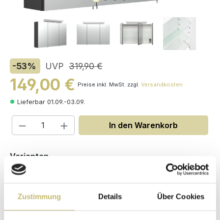
-53
%
UVP
319,90 €
149,00 €
Preise inkl. MwSt. zzgl.
Versandkosten
Lieferbar 01.09.-03.09.
Produkt Anzahl: Gib den gewünschten W
In den Warenkorb
auswählen
Varianten
Zustimmung
Details
Über Cookies
Maße (H/B/T): 62 / 100 / 17 cm