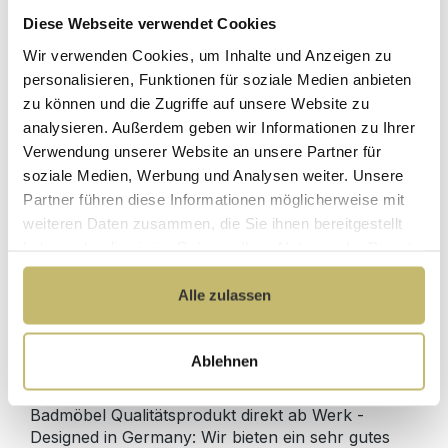
Diese Webseite verwendet Cookies
Herstellerpreis
Wir verwenden Cookies, um Inhalte und Anzeigen zu
Hochwertige
ohne
Materialien
personalisieren, Funktionen für soziale Medien anbieten
Zwischenhändler
zu können und die Zugriffe auf unsere Website zu
Kundenbetreuung
Gut verpackt für
analysieren. Außerdem geben wir Informationen zu Ihrer
mit bester
beschädigungsfreie
Verwendung unserer Website an unsere Partner für
Bewertung
Lieferung
soziale Medien, Werbung und Analysen weiter. Unsere
Designed in
1 Monat risikofreies
Partner führen diese Informationen möglicherweise mit
Germany
Rückgaberecht
weiteren Daten zusammen, die Sie ihnen bereitgestellt
haben oder die sie im Rahmen Ihrer Nutzung der Dienste
gesammelt haben.
Alle zulassen
Produktdetails
Ablehnen
Beschreibung
Badmöbel Qualitätsprodukt direkt ab Werk -
Designed in Germany: Wir bieten ein sehr gutes