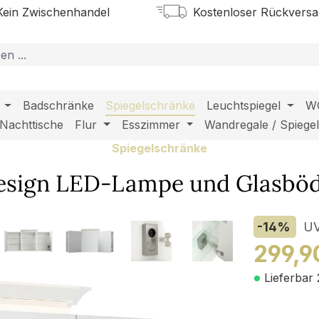
ein Zwischenhandel
Kostenloser Rückvers
Badschränke
Spiegelschränke
Leuchtspiegel
W
Nachttische
Flur
Esszimmer
Wandregale / Spiege
Spiegelschränke
Design LED-Lampe und Glasbö
-14
%
U
299,9
Lieferbar 