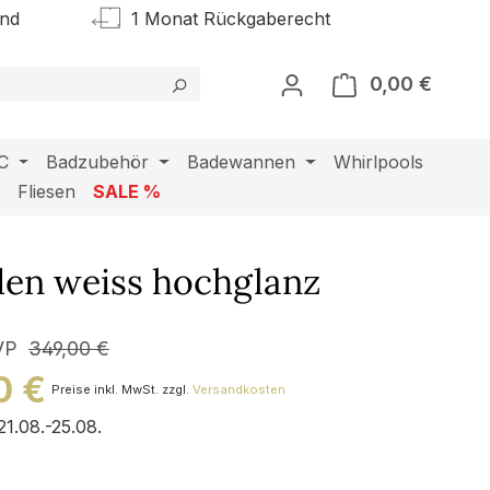
and
1 Monat Rückgaberecht
0,00 €
Warenk
C
Badzubehör
Badewannen
Whirlpools
l
Fliesen
SALE %
den weiss hochglanz
VP
349,00 €
0 €
Preise inkl. MwSt. zzgl.
Versandkosten
21.08.-25.08.