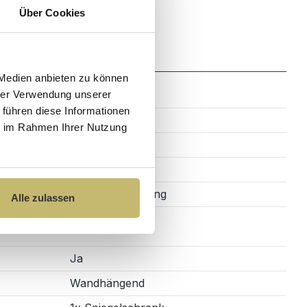
Über Cookies
Zahlung
 Medien anbieten zu können
hrer Verwendung unserer
 führen diese Informationen
3
ie im Rahmen Ihrer Nutzung
Soft-Close
Rechteckig
PET-Beschichtung
Alle zulassen
Ja
Wandhängend