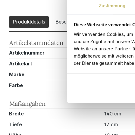
Zustimmung
Produktdetails
Beschreibung
Downloads
2
Diese Webseite verwendet 
Wir verwenden Cookies, um I
und die Zugriffe auf unsere 
Artikelstammdaten
Website an unsere Partner fü
Artikelnummer
SPS140CM1
möglicherweise mit weiteren
der Dienste gesammelt habe
Artikelart
Spiegelschra
Marke
Magnolia Ho
Farbe
Weiss hochg
Maßangaben
Breite
140 cm
Tiefe
17 cm