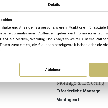
Details
Sicherheits- und Pflegehinweise
Versandkosten
Cookies
nhalte und Anzeigen zu personalisieren, Funktionen für soziale
Website zu analysieren. Außerdem geben wir Informationen zu I
Design/Ausstattung
r soziale Medien, Werbung und Analysen weiter. Unsere Partner
000002DE
Anzahl Türen
 Daten zusammen, die Sie ihnen bereitgestellt haben oder die s
n.
nk
Art Schubkastenauszug
me
Möbel Form
lanz
Oberflächenbeschichtung
Ablehnen
Montage & Lieferung
Erforderliche Montage
Montageart