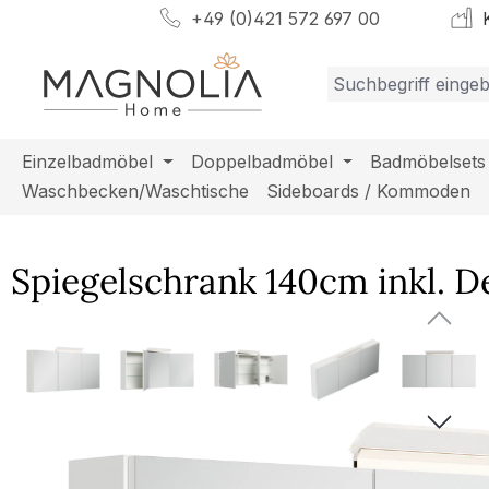
+49 (0)421 572 697 00
K
m Hauptinhalt springen
Zur Suche springen
Zur Hauptnavigation springen
Einzelbadmöbel
Doppelbadmöbel
Badmöbelsets
Waschbecken/Waschtische
Sideboards / Kommoden
Spiegelschrank 140cm inkl. 
Bildergalerie überspringen