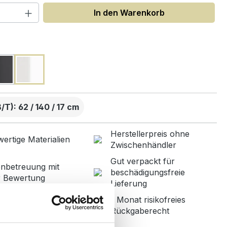
 Anzahl: Gib den gewünschten Wert ein
In den Warenkorb
uswählen
T): 62 / 140 / 17 cm
Herstellerpreis ohne
ertige Materialien
Zwischenhändler
Gut verpackt für
nbetreuung mit
beschädigungsfreie
r Bewertung
Lieferung
1 Monat risikofreies
ned in Germany
Rückgaberecht