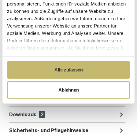
mit bester
beschädigungsfreie
personalisieren, Funktionen für soziale Medien anbieten
Bewertung
Lieferung
zu können und die Zugriffe auf unsere Website zu
analysieren. Außerdem geben wir Informationen zu Ihrer
Designed in
1 Monat risikofreies
Verwendung unserer Website an unsere Partner für
Germany
Rückgaberecht
soziale Medien, Werbung und Analysen weiter. Unsere
Partner führen diese Informationen möglicherweise mit
weiteren Daten zusammen, die Sie ihnen bereitgestellt
haben oder die sie im Rahmen Ihrer Nutzung der Dienste
Produktdetails
gesammelt haben.
Alle zulassen
Beschreibung
Badmöbel Qualitätsprodukt direkt ab Werk -
Ablehnen
Designed in Germany: Wir bieten ein sehr gutes
Preis-Leistungsniveau, denn S…
Mehr
Downloads
2
Sicherheits- und Pflegehinweise