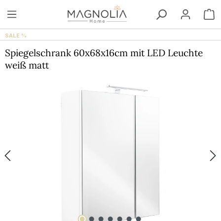
Zum Hauptinhalt springen
W
SALE %
Spiegelschrank 60x68x16cm mit LED Leuchte
weiß matt
Bildergalerie überspringen