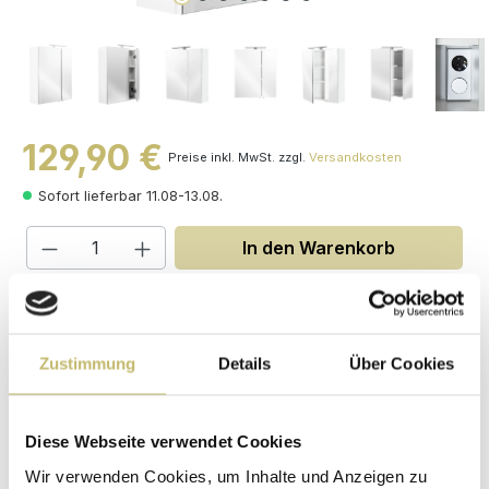
129,90 €
Preise inkl. MwSt. zzgl.
Versandkosten
Sofort lieferbar 11.08-13.08.
Produkt Anzahl: Gib den gewünschten W
In den Warenkorb
Maße (H/B/T): 68 / 60 / 16 cm
Zustimmung
Details
Über Cookies
Herstellerpreis
Hochwertige
ohne
Materialien
Zwischenhändler
Diese Webseite verwendet Cookies
Kundenbetreuung
Gut verpackt für
Wir verwenden Cookies, um Inhalte und Anzeigen zu