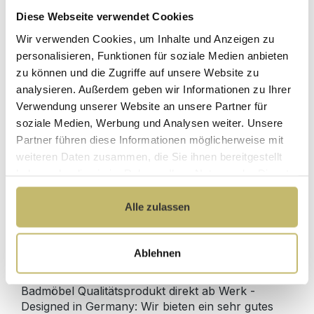
Diese Webseite verwendet Cookies
Herstellerpreis
Wir verwenden Cookies, um Inhalte und Anzeigen zu
Hochwertige
ohne
Materialien
personalisieren, Funktionen für soziale Medien anbieten
Zwischenhändler
zu können und die Zugriffe auf unsere Website zu
Kundenbetreuung
Gut verpackt für
analysieren. Außerdem geben wir Informationen zu Ihrer
mit bester
beschädigungsfreie
Verwendung unserer Website an unsere Partner für
Bewertung
Lieferung
soziale Medien, Werbung und Analysen weiter. Unsere
Designed in
1 Monat risikofreies
Partner führen diese Informationen möglicherweise mit
Germany
Rückgaberecht
weiteren Daten zusammen, die Sie ihnen bereitgestellt
haben oder die sie im Rahmen Ihrer Nutzung der Dienste
gesammelt haben.
Alle zulassen
Produktdetails
Ablehnen
Beschreibung
Badmöbel Qualitätsprodukt direkt ab Werk -
Designed in Germany: Wir bieten ein sehr gutes