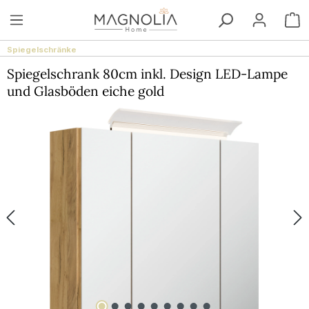
Zum Hauptinhalt springen
W
Spiegelschränke
Spiegelschrank 80cm inkl. Design LED-Lampe
und Glasböden eiche gold
Bildergalerie überspringen