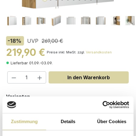
-18
%
UVP
269,00 €
219,90 €
Preise inkl. MwSt. zzgl.
Versandkosten
Lieferbar 01.09.-03.09.
Produkt Anzahl: Gib den gewünschten W
In den Warenkorb
auswählen
Varianten
Zustimmung
Details
Über Cookies
Maße (H/B/T): 62 / 80 / 17 cm