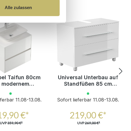
Alle zulassen
el Taifun 80cm
Universal Unterbau auf
t modernem
Standfüßen 85 cm
tzwaschbecken
SoftClose weiss
weiß Hgl
hochglanz
eferbar 11.08-13.08.
Sofort lieferbar 11.08-13.08.
19,90 €*
219,00 €*
UVP
359,90 €*
UVP
269,00 €*