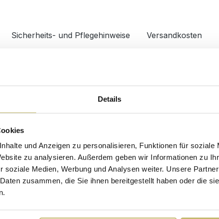
Sicherheits- und Pflegehinweise
Versandkosten
Waschbecken
000101DE
Material
Details
bel
Montage & Lieferung
lanz
Cookies
Lieferumfang
nhalte und Anzeigen zu personalisieren, Funktionen für soziale
Website zu analysieren. Außerdem geben wir Informationen zu I
r soziale Medien, Werbung und Analysen weiter. Unsere Partner
 Daten zusammen, die Sie ihnen bereitgestellt haben oder die s
n.