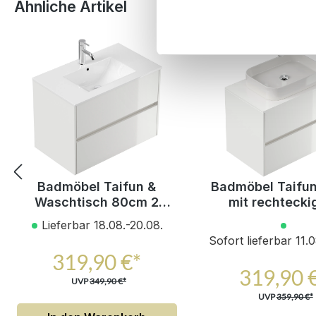
Produktgalerie überspringen
Ähnliche Artikel
Badmöbel Taifun &
Badmöbel Taifu
Waschtisch 80cm 2
mit rechteck
Greifraum SoftClose
Aufsatzwaschb
Lieferbar 18.08.-20.08.
Auszüge weiß Hgl
weiß Hgl
Sofort lieferbar 11.
319,90 €*
319,90 
UVP
349,90 €*
UVP
359,90 €*