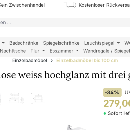
ein Zwischenhandel
Kostenloser Rückvers
Badschränke
Spiegelschränke
Leuchtspiegel
W
Nachttische
Flur
Esszimmer
Wandregale / Spiege
Einzelbadmöbel
Einzelbadmöbel bis 100 cm
ose weiss hochglanz mit drei 
-34
%
U
279,0
Sofort lie