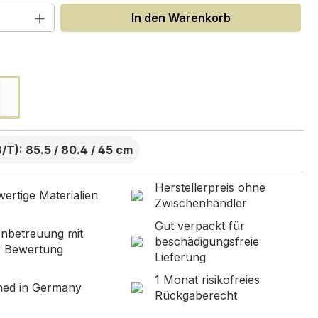
 Anzahl: Gib den gewünschten Wert ein
In den Warenkorb
uswählen
T): 85.5 / 80.4 / 45 cm
Herstellerpreis ohne
ertige Materialien
Zwischenhändler
Gut verpackt für
nbetreuung mit
beschädigungsfreie
r Bewertung
Lieferung
1 Monat risikofreies
ned in Germany
Rückgaberecht