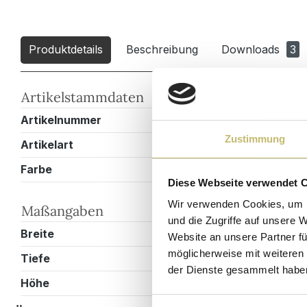
Produktdetails
Beschreibung
Downloads
3
Artikelstammdaten
Artikelnummer
VIA80STAND
Zustimmung
Artikelart
Einzelbadmö
Farbe
Weiss hochg
Diese Webseite verwendet 
Wir verwenden Cookies, um I
Maßangaben
und die Zugriffe auf unsere 
Breite
80,4 cm
Website an unsere Partner fü
möglicherweise mit weiteren
Tiefe
45 cm
der Dienste gesammelt habe
Höhe
85,5 cm