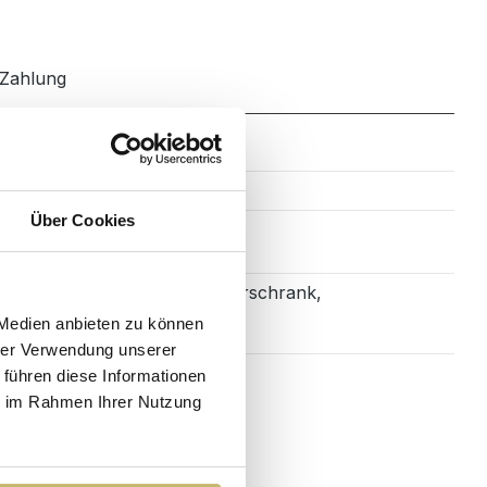
Zahlung
Mineralguss
Über Cookies
Waschtischunterschrank,
Waschbecken,
 Medien anbieten zu können
Füße
hrer Verwendung unserer
 führen diese Informationen
ie im Rahmen Ihrer Nutzung