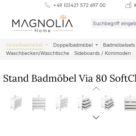
+49 (0)421 572 697 00
K
m Hauptinhalt springen
Zur Suche springen
Zur Hauptnavigation springen
Einzelbadmöbel
Doppelbadmöbel
Badmöbelsets
Waschbecken/Waschtische
Sideboards / Kommoden
Stand Badmöbel Via 80 SoftCl
Bildergalerie überspringen