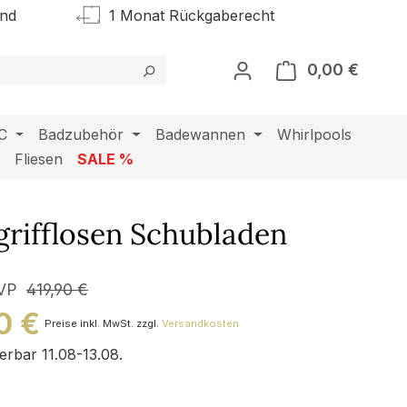
and
1 Monat Rückgaberecht
0,00 €
Warenk
C
Badzubehör
Badewannen
Whirlpools
l
Fliesen
SALE %
grifflosen Schubladen
VP
419,90 €
0 €
Preise inkl. MwSt. zzgl.
Versandkosten
ferbar 11.08-13.08.