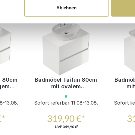
Ablehnen
n 80cm
Badmöbel Taifun 80cm
Badmöb
igem
mit ovalem
mi
ecken
Aufsatzwaschbecken
Aufsa
weiß Hgl
08-13.08.
Sofort lieferbar 11.08-13.08.
Sofort li
€*
319,90 €*
3
UVP
349,90 €*