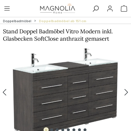
Zum Hauptinhalt springen
W
Doppelbadmöbel
Doppelbadmöbel ab 151 cm
Stand Doppel Badmöbel Vitro Modern inkl.
Glasbecken SoftClose anthrazit gemasert
Bildergalerie überspringen