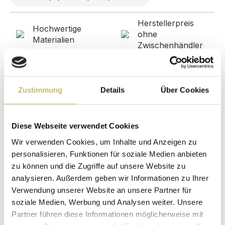
Herstellerpreis
Hochwertige
ohne
Materialien
Zwischenhändler
Kundenbetreuung
Gut verpackt für
mit bester
beschädigungsfreie
Bewertung
Lieferung
Zustimmung
Details
Über Cookies
Designed in
1 Monat risikofreies
Germany
Rückgaberecht
Diese Webseite verwendet Cookies
Wir verwenden Cookies, um Inhalte und Anzeigen zu
personalisieren, Funktionen für soziale Medien anbieten
Produktdetails
zu können und die Zugriffe auf unsere Website zu
analysieren. Außerdem geben wir Informationen zu Ihrer
Verwendung unserer Website an unsere Partner für
Beschreibung
soziale Medien, Werbung und Analysen weiter. Unsere
Badmöbel Qualitätsprodukt direkt ab Werk -
Partner führen diese Informationen möglicherweise mit
Designed in Germany: Wir bieten ein sehr gutes