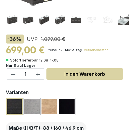
-36
%
UVP
1.099,00 €
699,00 €
Preise inkl. MwSt. zzgl.
Versandkosten
Sofort lieferbar 12.08-17.08.
Nur 8 auf Lager!
Produkt Anzahl: Gib den gewünschten W
In den Warenkorb
auswählen
Varianten
Maße (H/B/T): 88 / 160 / 46.9 cm