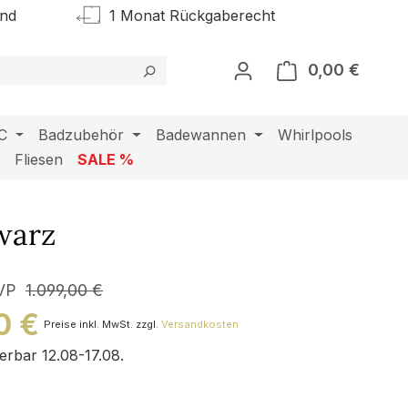
and
1 Monat Rückgaberecht
0,00 €
Warenk
C
Badzubehör
Badewannen
Whirlpools
l
Fliesen
SALE %
warz
VP
1.099,00 €
0 €
Preise inkl. MwSt. zzgl.
Versandkosten
ferbar 12.08-17.08.