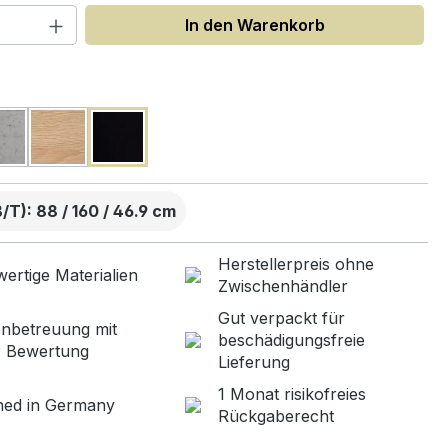
 Anzahl: Gib den gewünschten Wert ein
In den Warenkorb
uswählen
T): 88 / 160 / 46.9 cm
Herstellerpreis ohne
ertige Materialien
Zwischenhändler
Gut verpackt für
nbetreuung mit
beschädigungsfreie
r Bewertung
Lieferung
1 Monat risikofreies
ned in Germany
Rückgaberecht