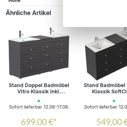
Höhe
88,6 cm
Produktgalerie überspringen
Ähnliche Artikel
Stand Doppel Badmöbel
Stand Badmöbel
Vitro Klassik inkl.
Klassik SoftC
Glasbecken schwarz
schwarz
Sofort lieferbar 12.08-17.08.
Sofort lieferbar 12.
699,00 €*
549,00 