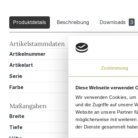
Produktdetails
Beschreibung
Downloads
3
Artikelstammdaten
Artikelnummer
VITROXXLM
Artikelart
Doppelbadm
Zustimmung
Serie
Vitro
Farbe
Schwarz
Diese Webseite verwendet 
Wir verwenden Cookies, um I
Maßangaben
und die Zugriffe auf unsere 
Website an unsere Partner fü
Breite
160,9 cm
möglicherweise mit weiteren
Tiefe
46,9 cm
der Dienste gesammelt habe