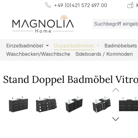
+49 (0)421 572 697 00
K
m Hauptinhalt springen
Zur Suche springen
Zur Hauptnavigation springen
Einzelbadmöbel
Doppelbadmöbel
Badmöbelsets
Waschbecken/Waschtische
Sideboards / Kommoden
Stand Doppel Badmöbel Vitro
Bildergalerie überspringen