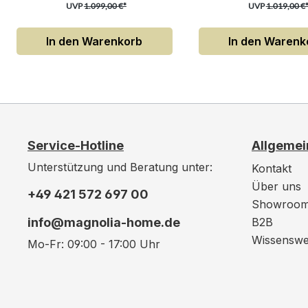
UVP
1.099,00 €*
UVP
1.019,00 €
In den Warenkorb
In den Warenk
Service-Hotline
Allgemei
Unterstützung und Beratung unter:
Kontakt
Über uns
+49 421 572 697 00
Showroo
info@magnolia-home.de
B2B
Wissenswe
Mo-Fr: 09:00 - 17:00 Uhr