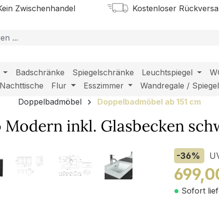
ein Zwischenhandel
Kostenloser Rückvers
Badschränke
Spiegelschränke
Leuchtspiegel
W
Nachttische
Flur
Esszimmer
Wandregale / Spiege
Doppelbadmöbel
Doppelbadmöbel ab 151 cm
 Modern inkl. Glasbecken sch
-36
%
U
699,0
Sofort lie