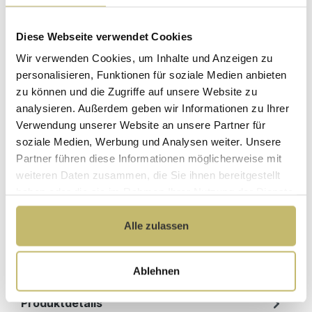
Befüllung über den Überlauf
Mit Armaturen
Diese Webseite verwendet Cookies
Ohne Armaturen
Wir verwenden Cookies, um Inhalte und Anzeigen zu
personalisieren, Funktionen für soziale Medien anbieten
zu können und die Zugriffe auf unsere Website zu
Maße (H/B/T): 59.5 / 160 / 75 cm
analysieren. Außerdem geben wir Informationen zu Ihrer
Verwendung unserer Website an unsere Partner für
Herstellerpreis
soziale Medien, Werbung und Analysen weiter. Unsere
Hochwertige
ohne
Partner führen diese Informationen möglicherweise mit
Materialien
Zwischenhändler
weiteren Daten zusammen, die Sie ihnen bereitgestellt
Kundenbetreuung
Gut verpackt für
haben oder die sie im Rahmen Ihrer Nutzung der Dienste
mit bester
beschädigungsfreie
gesammelt haben.
Bewertung
Lieferung
Alle zulassen
Designed in
1 Monat risikofreies
Germany
Rückgaberecht
Ablehnen
Produktdetails