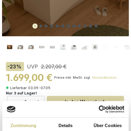
-23
%
UVP
2.207,00 €
1.699,00 €
Preise inkl. MwSt. zzgl.
Versandkosten
Lieferbar 03.09.-07.09.
Nur 3 auf Lager!
Produkt Anzahl: Gib den gewünschten W
In den Warenkorb
auswählen
Varianten
Zustimmung
Details
Über Cookies