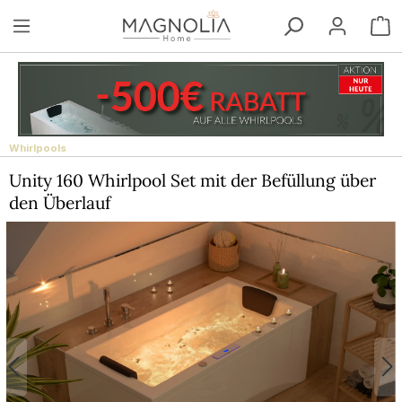
Zum Hauptinhalt springen
W
Whirlpools
Unity 160 Whirlpool Set mit der Befüllung über
den Überlauf
Bildergalerie überspringen