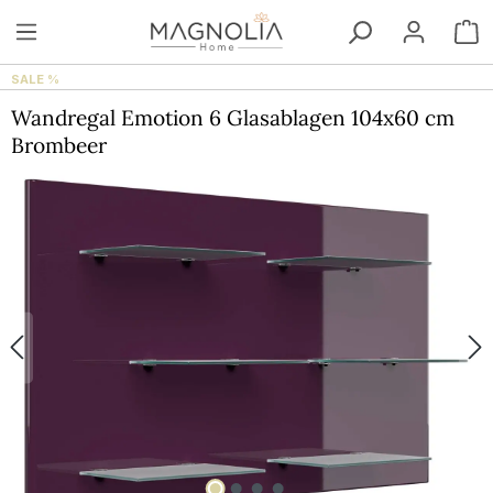
Zum Hauptinhalt springen
W
SALE %
Wandregal Emotion 6 Glasablagen 104x60 cm
Brombeer
Bildergalerie überspringen