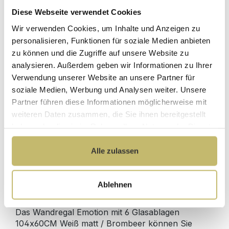
Diese Webseite verwendet Cookies
Herstellerpreis
Wir verwenden Cookies, um Inhalte und Anzeigen zu
Hochwertige
ohne
Materialien
personalisieren, Funktionen für soziale Medien anbieten
Zwischenhändler
zu können und die Zugriffe auf unsere Website zu
Kundenbetreuung
Gut verpackt für
analysieren. Außerdem geben wir Informationen zu Ihrer
mit bester
beschädigungsfreie
Verwendung unserer Website an unsere Partner für
Bewertung
Lieferung
soziale Medien, Werbung und Analysen weiter. Unsere
Designed in
1 Monat risikofreies
Partner führen diese Informationen möglicherweise mit
Germany
Rückgaberecht
weiteren Daten zusammen, die Sie ihnen bereitgestellt
haben oder die sie im Rahmen Ihrer Nutzung der Dienste
gesammelt haben.
Alle zulassen
Produktdetails
Ablehnen
Beschreibung
Das Wandregal Emotion mit 6 Glasablagen
104x60CM Weiß matt / Brombeer können Sie