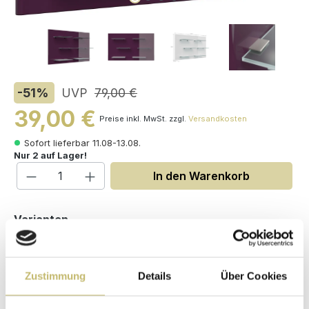
-51
%
UVP
79,00 €
39,00 €
Preise inkl. MwSt. zzgl.
Versandkosten
Sofort lieferbar 11.08-13.08.
Nur 2 auf Lager!
Produkt Anzahl: Gib den gewünschten W
In den Warenkorb
auswählen
Varianten
Zustimmung
Details
Über Cookies
Maße (H/B/T): 60 / 104 / 19.9 cm