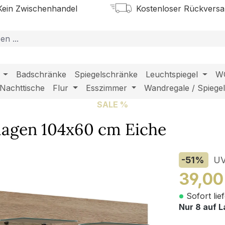
ein Zwischenhandel
Kostenloser Rückvers
Badschränke
Spiegelschränke
Leuchtspiegel
W
Nachttische
Flur
Esszimmer
Wandregale / Spiege
SALE %
lagen 104x60 cm Eiche
-51
%
U
39,00
Sofort lie
Nur 8 auf L