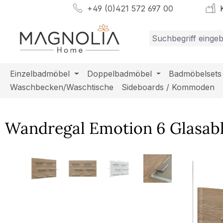
+49 (0)421 572 697 00
K
m Hauptinhalt springen
Zur Suche springen
Zur Hauptnavigation springen
Einzelbadmöbel
Doppelbadmöbel
Badmöbelsets
Waschbecken/Waschtische
Sideboards / Kommoden
Wandregal Emotion 6 Glasab
Bildergalerie überspringen