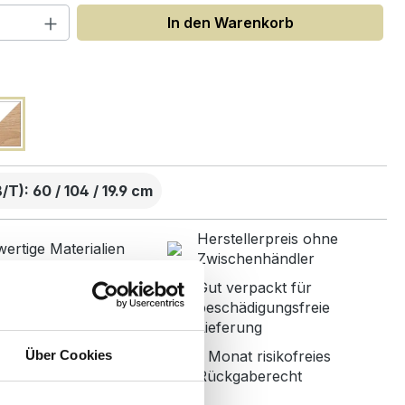
 Anzahl: Gib den gewünschten Wert ein
In den Warenkorb
uswählen
T): 60 / 104 / 19.9 cm
Herstellerpreis ohne
ertige Materialien
Zwischenhändler
Gut verpackt für
nbetreuung mit
beschädigungsfreie
r Bewertung
Lieferung
Über Cookies
1 Monat risikofreies
ned in Germany
Rückgaberecht