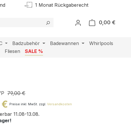
and
1 Monat Rückgaberecht
0,00 €
Warenk
C
Badzubehör
Badewannen
Whirlpools
l
Fliesen
SALE %
VP
79,00 €
 €
Preise inkl. MwSt. zzgl.
Versandkosten
ferbar 11.08-13.08.
ager!