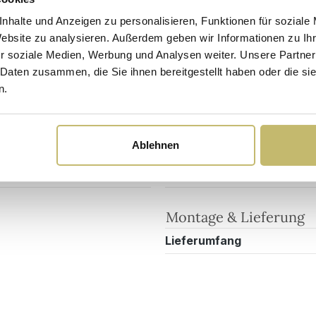
nhalte und Anzeigen zu personalisieren, Funktionen für soziale
Website zu analysieren. Außerdem geben wir Informationen zu I
Sicherheits- und Pflegehinweise
Versandkosten
r soziale Medien, Werbung und Analysen weiter. Unsere Partner
 Daten zusammen, die Sie ihnen bereitgestellt haben oder die s
n.
Maßangaben
1
Breite
Ablehnen
Tiefe
stet
Höhe
Montage & Lieferung
Lieferumfang