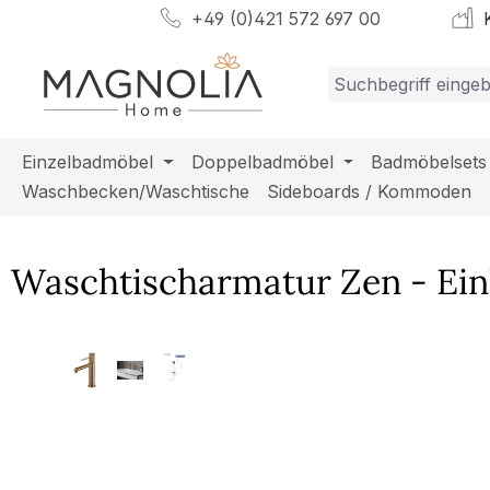
+49 (0)421 572 697 00
K
m Hauptinhalt springen
Zur Suche springen
Zur Hauptnavigation springen
Einzelbadmöbel
Doppelbadmöbel
Badmöbelsets
Waschbecken/Waschtische
Sideboards / Kommoden
Waschtischarmatur Zen - Ein
Bildergalerie überspringen