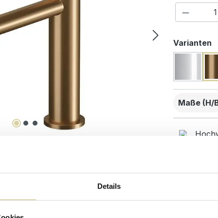
Produkt
a
Varianten
Maße (H/B/
Hochw
Kunde
beste
Details
Desig
Cookies