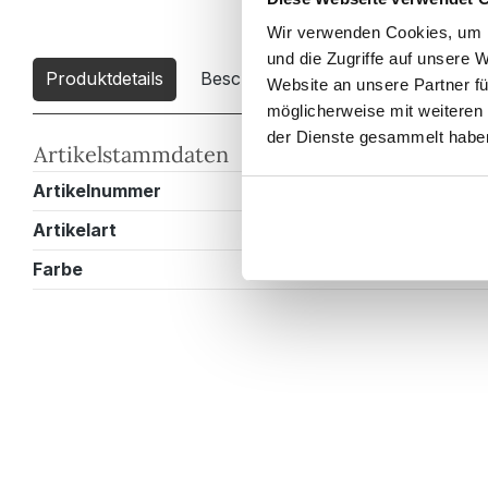
Wir verwenden Cookies, um I
und die Zugriffe auf unsere 
Produktdetails
Beschreibung
Downloads
0
Website an unsere Partner fü
möglicherweise mit weiteren
der Dienste gesammelt habe
Artikelstammdaten
Artikelnummer
BMCROSS23
Artikelart
Armatur
Farbe
Kupfer gebür