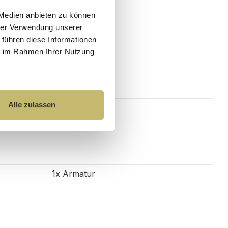
 Medien anbieten zu können
hrer Verwendung unserer
Zahlung
 führen diese Informationen
ie im Rahmen Ihrer Nutzung
14 cm
Alle zulassen
6,6 cm
20 cm
1x Armatur