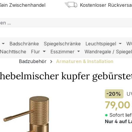
ein Zwischenhandel
Kostenloser Rückvers
Badschränke
Spiegelschränke
Leuchtspiegel
W
Nachttische
Flur
Esszimmer
Wandregale / Spiege
Badzubehör
Armaturen & Installation
hebelmischer kupfer gebürste
-20
%
U
79,00
Sofort lie
Nur 4 auf L