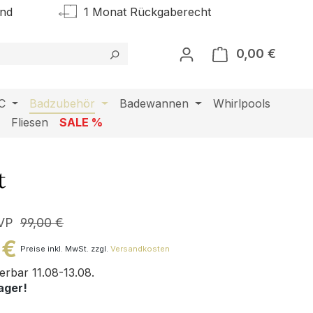
and
1 Monat Rückgaberecht
0,00 €
Warenk
C
Badzubehör
Badewannen
Whirlpools
l
Fliesen
SALE %
t
VP
99,00 €
 €
Preise inkl. MwSt. zzgl.
Versandkosten
ferbar 11.08-13.08.
ager!