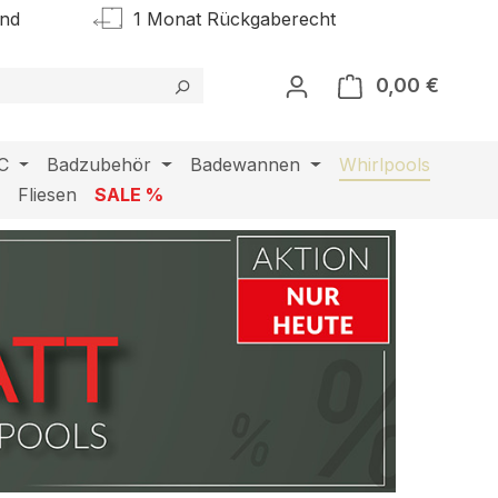
and
1 Monat Rückgaberecht
0,00 €
Warenk
C
Badzubehör
Badewannen
Whirlpools
l
Fliesen
SALE %