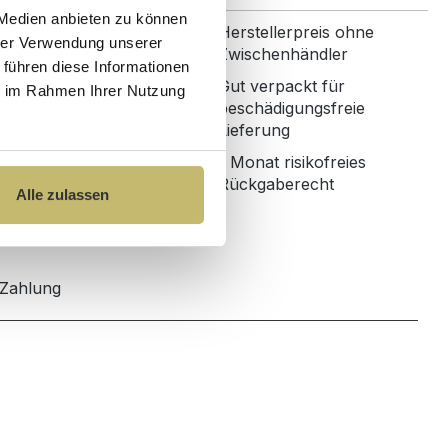
 Medien anbieten zu können
Herstellerpreis ohne
ertige Materialien
hrer Verwendung unserer
Zwischenhändler
 führen diese Informationen
Gut verpackt für
ie im Rahmen Ihrer Nutzung
nbetreuung mit
beschädigungsfreie
r Bewertung
Lieferung
1 Monat risikofreies
ned in Germany
Rückgaberecht
Alle zulassen
Zahlung