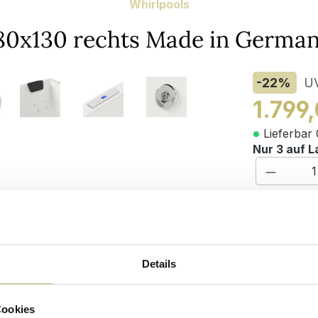
Whirlpools
 180x130 rechts Made in Germa
-22
%
U
1.799
Lieferbar 
Nur 3 auf L
Produkt
a
Varianten
Befüllung 
Details
Maße (H/B/
Cookies