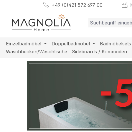
+49 (0)421 572 697 00
K
m Hauptinhalt springen
Zur Suche springen
Zur Hauptnavigation springen
Einzelbadmöbel
Doppelbadmöbel
Badmöbelsets
Waschbecken/Waschtische
Sideboards / Kommoden