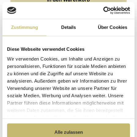
Produktgalerie überspringen
Konfiguration Technik
Zustimmung
Details
Über Cookies
Diese Webseite verwendet Cookies
Wir verwenden Cookies, um Inhalte und Anzeigen zu
personalisieren, Funktionen für soziale Medien anbieten
zu können und die Zugriffe auf unsere Website zu
analysieren. Außerdem geben wir Informationen zu Ihrer
Verwendung unserer Website an unsere Partner für
soziale Medien, Werbung und Analysen weiter. Unsere
Tausch auf Koller Niedrigenergie
Wasserpumpe
Partner führen diese Informationen möglicherweise mit
weiteren Daten zusammen, die Sie ihnen bereitgestellt
Lieferbar 31.08.-02.09.
haben oder die sie im Rahmen Ihrer Nutzung der Dienste
gesammelt haben.
79,90 €*
Alle zulassen