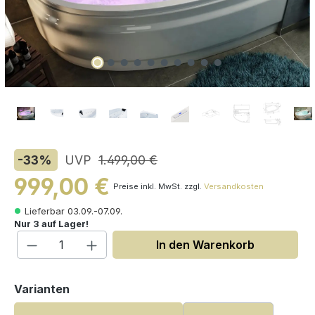
-33
%
UVP
1.499,00 €
999,00 €
Preise inkl. MwSt. zzgl.
Versandkosten
Lieferbar 03.09.-07.09.
Nur 3 auf Lager!
Produkt Anzahl: Gib den gewünschten W
In den Warenkorb
auswählen
Varianten