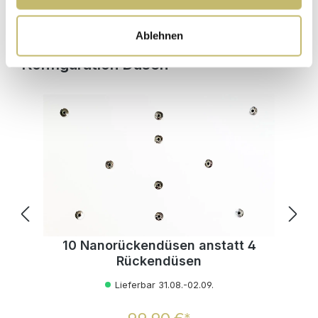
In den Warenkorb
Ablehnen
Produktgalerie überspringen
Konfiguration Düsen
10 Nanorückendüsen anstatt 4
Rückendüsen
Lieferbar 31.08.-02.09.