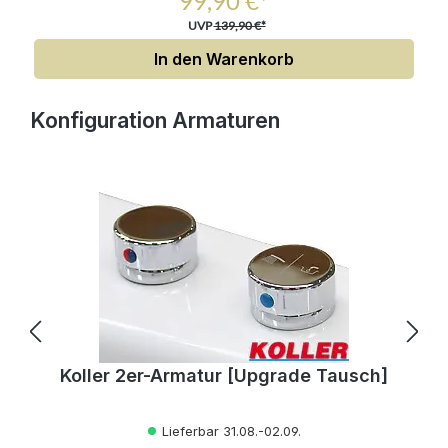
99,90 €*
UVP
139,90 €*
In den Warenkorb
Produktgalerie überspringen
Konfiguration Armaturen
Koller 2er-Armatur [Upgrade Tausch]
Lieferbar 31.08.-02.09.