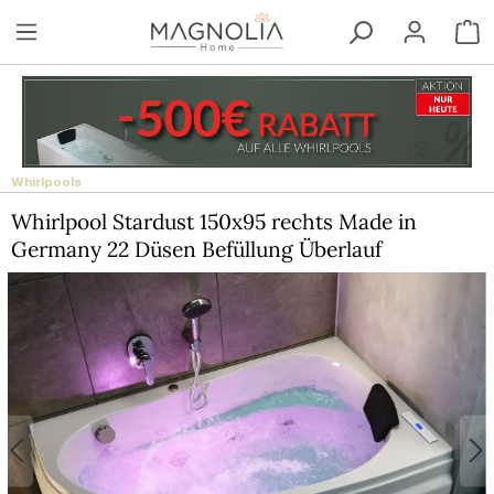
Zum Hauptinhalt springen
W
Whirlpools
Whirlpool Stardust 150x95 rechts Made in
Germany 22 Düsen Befüllung Überlauf
Bildergalerie überspringen