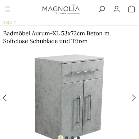
Zum Hauptinhalt springen
W
SALE %
Badmöbel Aurum-XL 53x72cm Beton m.
Softclose Schublade und Türen
Bildergalerie überspringen