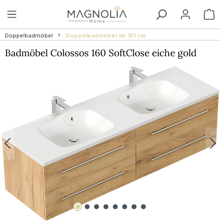
Zum Hauptinhalt springen
W
Doppelbadmöbel
Doppelbadmöbel ab 151 cm
Badmöbel Colossos 160 SoftClose eiche gold
Bildergalerie überspringen