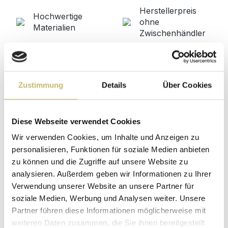
Herstellerpreis
Hochwertige
ohne
Materialien
Zwischenhändler
Kundenbetreuung
Gut verpackt für
mit bester
beschädigungsfreie
Bewertung
Lieferung
Zustimmung
Details
Über Cookies
Designed in
1 Monat risikofreies
Germany
Rückgaberecht
Produktgalerie überspringen
Passend dazu
Diese Webseite verwendet Cookies
Wir verwenden Cookies, um Inhalte und Anzeigen zu
personalisieren, Funktionen für soziale Medien anbieten
zu können und die Zugriffe auf unsere Website zu
analysieren. Außerdem geben wir Informationen zu Ihrer
Verwendung unserer Website an unsere Partner für
soziale Medien, Werbung und Analysen weiter. Unsere
Partner führen diese Informationen möglicherweise mit
weiteren Daten zusammen, die Sie ihnen bereitgestellt