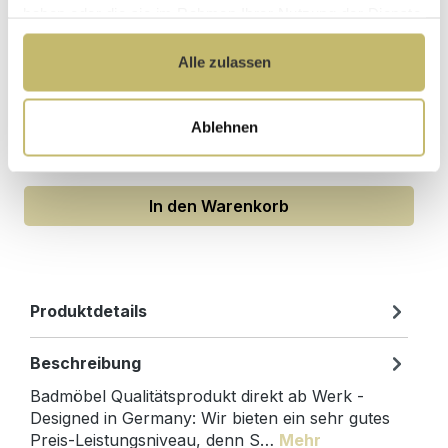
haben oder die sie im Rahmen Ihrer Nutzung der Dienste
gesammelt haben.
2x Waschtisch-Anschluss Spar-Set f.
Alle zulassen
Doppelwaschtische
Sofort lieferbar 11.08-13.08.
Ablehnen
129,80 €*
In den Warenkorb
Produktdetails
Beschreibung
Badmöbel Qualitätsprodukt direkt ab Werk -
Designed in Germany: Wir bieten ein sehr gutes
Preis-Leistungsniveau, denn S…
Mehr