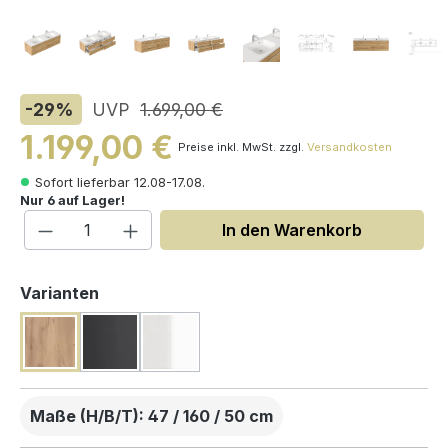
-29
%
UVP
1.699,00 €
1.199,00 €
Preise inkl. MwSt. zzgl.
Versandkosten
Sofort lieferbar 12.08-17.08.
Nur 6 auf Lager!
Produkt Anzahl: Gib den gewünschten W
In den Warenkorb
auswählen
Varianten
Maße (H/B/T): 47 / 160 / 50 cm