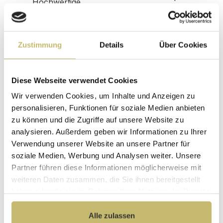
Hochwertige
ohne
Materialien
Zwischenhändler
Kundenbetreuung
Gut verpackt für
mit bester
beschädigungsfreie
Zustimmung
Details
Über Cookies
Bewertung
Lieferung
Designed in
1 Monat risikofreies
Diese Webseite verwendet Cookies
Germany
Rückgaberecht
Wir verwenden Cookies, um Inhalte und Anzeigen zu
Produktgalerie überspringen
Passend dazu
personalisieren, Funktionen für soziale Medien anbieten
zu können und die Zugriffe auf unsere Website zu
analysieren. Außerdem geben wir Informationen zu Ihrer
Verwendung unserer Website an unsere Partner für
soziale Medien, Werbung und Analysen weiter. Unsere
Partner führen diese Informationen möglicherweise mit
weiteren Daten zusammen, die Sie ihnen bereitgestellt
haben oder die sie im Rahmen Ihrer Nutzung der Dienste
gesammelt haben.
Alle zulassen