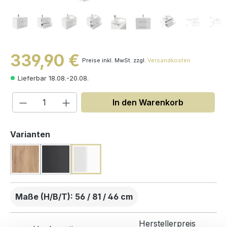
339,90 €
Preise inkl. MwSt. zzgl.
Versandkosten
Lieferbar 18.08.-20.08.
Produkt Anzahl: Gib den gewünschten W
In den Warenkorb
auswählen
Varianten
Maße (H/B/T): 56 / 81 / 46 cm
Herstellerpreis