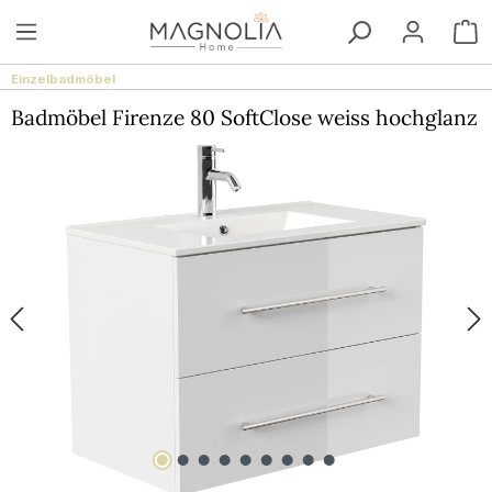
Zum Hauptinhalt springen
W
Einzelbadmöbel
Badmöbel Firenze 80 SoftClose weiss hochglanz
Bildergalerie überspringen