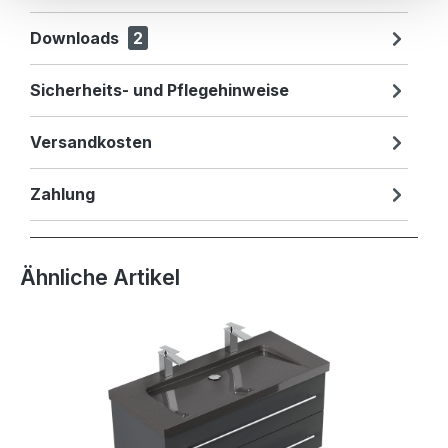
Downloads
2
Sicherheits- und Pflegehinweise
Versandkosten
Zahlung
Produktgalerie überspringen
Ähnliche Artikel