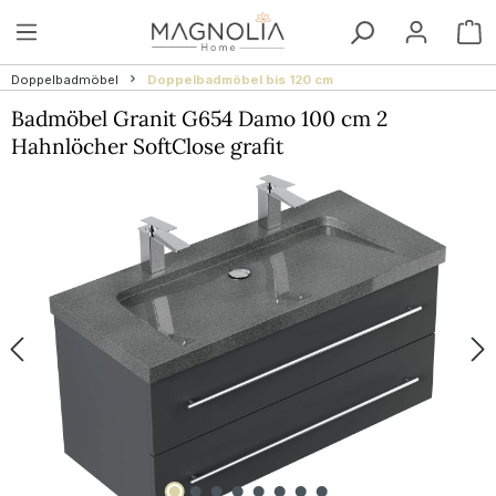
Zum Hauptinhalt springen
W
Doppelbadmöbel
Doppelbadmöbel bis 120 cm
Badmöbel Granit G654 Damo 100 cm 2
Hahnlöcher SoftClose grafit
Bildergalerie überspringen