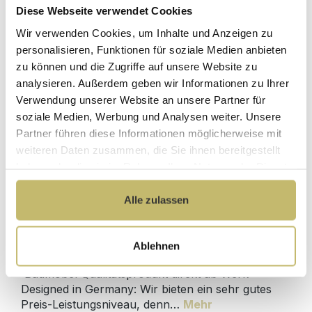
Diese Webseite verwendet Cookies
LED Spiegel 100x53 cm mit Touch
Wir verwenden Cookies, um Inhalte und Anzeigen zu
Bedienung
personalisieren, Funktionen für soziale Medien anbieten
zu können und die Zugriffe auf unsere Website zu
Sofort lieferbar 11.08-13.08.
analysieren. Außerdem geben wir Informationen zu Ihrer
189,00 €*
Verwendung unserer Website an unsere Partner für
soziale Medien, Werbung und Analysen weiter. Unsere
UVP
239,00 €*
Partner führen diese Informationen möglicherweise mit
In den Warenkorb
weiteren Daten zusammen, die Sie ihnen bereitgestellt
haben oder die sie im Rahmen Ihrer Nutzung der Dienste
gesammelt haben.
Alle zulassen
Produktdetails
Ablehnen
Beschreibung
Badmöbel Qualitätsprodukt direkt ab Werk -
Designed in Germany: Wir bieten ein sehr gutes
Preis-Leistungsniveau, denn…
Mehr