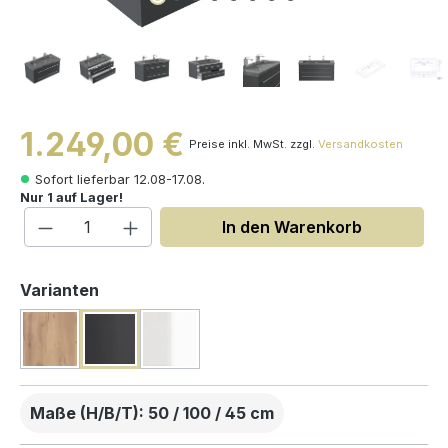
1.249,00 €
Preise inkl. MwSt. zzgl.
Versandkosten
Sofort lieferbar 12.08-17.08.
Nur 1 auf Lager!
Produkt Anzahl: Gib den gewünschten W
In den Warenkorb
auswählen
Varianten
Maße (H/B/T): 50 / 100 / 45 cm