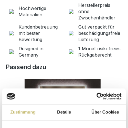
Herstellerpreis
Hochwertige
ohne
Materialien
Zwischenhändler
Kundenbetreuung
Gut verpackt für
mit bester
beschädigungsfreie
Bewertung
Lieferung
Designed in
1 Monat risikofreies
Germany
Rückgaberecht
Produktgalerie überspringen
Passend dazu
Zustimmung
Details
Über Cookies