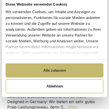
Diese Webseite verwendet Cookies
2x Waschtisch-Anschluss Spar-Set f.
Wir verwenden Cookies, um Inhalte und Anzeigen zu
Doppelwaschtische
personalisieren, Funktionen für soziale Medien anbieten
zu können und die Zugriffe auf unsere Website zu
Sofort lieferbar 11.08-13.08.
analysieren. Außerdem geben wir Informationen zu Ihrer
129,80 €*
Verwendung unserer Website an unsere Partner für
soziale Medien, Werbung und Analysen weiter. Unsere
Partner führen diese Informationen möglicherweise mit
In den Warenkorb
weiteren Daten zusammen, die Sie ihnen bereitgestellt
haben oder die sie im Rahmen Ihrer Nutzung der Dienste
gesammelt haben.
Alle zulassen
Produktdetails
Ablehnen
Beschreibung
Badmöbel Qualitätsprodukt direkt ab Werk -
Designed in Germany: Wir bieten ein sehr gutes
Preis-Leistungsniveau, denn S…
Mehr