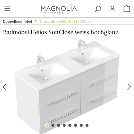
Zum Hauptinhalt springen
W
Doppelbadmöbel
Doppelbadmöbel 121 - 130 cm
Badmöbel Helios SoftClose weiss hochglanz
Bildergalerie überspringen