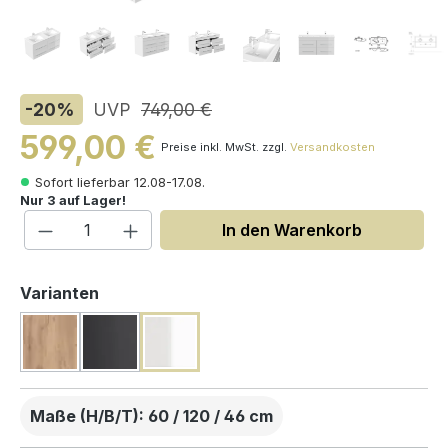
-20
%
UVP
749,00 €
599,00 €
Preise inkl. MwSt. zzgl.
Versandkosten
Sofort lieferbar 12.08-17.08.
Nur 3 auf Lager!
Produkt Anzahl: Gib den gewünschten W
In den Warenkorb
auswählen
Varianten
Maße (H/B/T): 60 / 120 / 46 cm