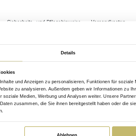
Sicherheits- und Pflegehinweise
Versandkosten
Maßangaben
00214DE
Breite
Details
öbel
Tiefe
Cookies
Höhe
nhalte und Anzeigen zu personalisieren, Funktionen für soziale
Website zu analysieren. Außerdem geben wir Informationen zu I
Waschbecken
r soziale Medien, Werbung und Analysen weiter. Unsere Partner
Material
 Daten zusammen, die Sie ihnen bereitgestellt haben oder die s
n.
Ablehnen