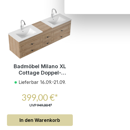
Badmöbel Milano XL
Cottage Doppel-
Waschbecken SoftClose
Lieferbar 16.09.-21.09.
eiche hell
399,00 €*
UVP
949,00 €*
In den Warenkorb