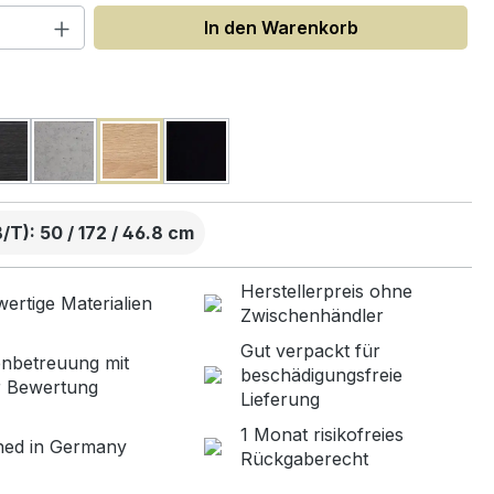
 Anzahl: Gib den gewünschten Wert ein
In den Warenkorb
uswählen
T): 50 / 172 / 46.8 cm
Herstellerpreis ohne
ertige Materialien
Zwischenhändler
Gut verpackt für
nbetreuung mit
beschädigungsfreie
r Bewertung
Lieferung
1 Monat risikofreies
ned in Germany
Rückgaberecht