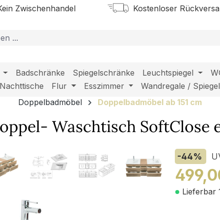
ein Zwischenhandel
Kostenloser Rückvers
Badschränke
Spiegelschränke
Leuchtspiegel
W
Nachttische
Flur
Esszimmer
Wandregale / Spiege
Doppelbadmöbel
Doppelbadmöbel ab 151 cm
ppel- Waschtisch SoftClose e
-44
%
U
499,0
Lieferbar 