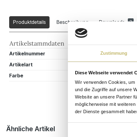
Produktdetails
Beschreibung
Downloads
3
Artikelstammdaten
Artikelnummer
MILANOXL0
Zustimmung
Artikelart
Doppelbadm
Diese Webseite verwendet 
Farbe
Eiche hell
Wir verwenden Cookies, um I
und die Zugriffe auf unsere 
Website an unsere Partner fü
möglicherweise mit weiteren
der Dienste gesammelt habe
Produktgalerie überspringen
Ähnliche Artikel