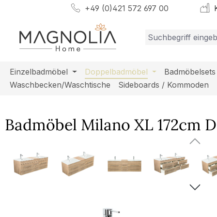
+49 (0)421 572 697 00
K
m Hauptinhalt springen
Zur Suche springen
Zur Hauptnavigation springen
Einzelbadmöbel
Doppelbadmöbel
Badmöbelsets
Waschbecken/Waschtische
Sideboards / Kommoden
Badmöbel Milano XL 172cm Do
Bildergalerie überspringen