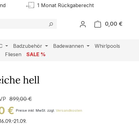
and
1 Monat Rückgaberecht
0,00 €
Warenk
C
Badzubehör
Badewannen
Whirlpools
l
Fliesen
SALE %
iche hell
VP
899,00 €
0 €
Preise inkl. MwSt. zzgl.
Versandkosten
16.09.-21.09.