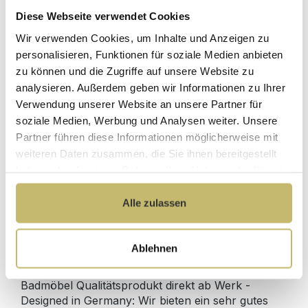
Diese Webseite verwendet Cookies
Herstellerpreis
Wir verwenden Cookies, um Inhalte und Anzeigen zu
Hochwertige
ohne
Materialien
personalisieren, Funktionen für soziale Medien anbieten
Zwischenhändler
zu können und die Zugriffe auf unsere Website zu
Kundenbetreuung
Gut verpackt für
analysieren. Außerdem geben wir Informationen zu Ihrer
mit bester
beschädigungsfreie
Verwendung unserer Website an unsere Partner für
Bewertung
Lieferung
soziale Medien, Werbung und Analysen weiter. Unsere
Designed in
1 Monat risikofreies
Partner führen diese Informationen möglicherweise mit
Germany
Rückgaberecht
weiteren Daten zusammen, die Sie ihnen bereitgestellt
haben oder die sie im Rahmen Ihrer Nutzung der Dienste
gesammelt haben.
Alle zulassen
Produktdetails
Ablehnen
Beschreibung
Badmöbel Qualitätsprodukt direkt ab Werk -
Designed in Germany: Wir bieten ein sehr gutes