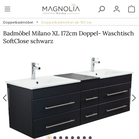
Zum Hauptinhalt springen
W
Doppelbadmöbel
Doppelbadmöbel ab 151 cm
Badmöbel Milano XL 172cm Doppel- Waschtisch
SoftClose schwarz
Bildergalerie überspringen