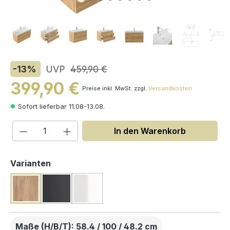
-13
%
UVP
459,90 €
399,90 €
Preise inkl. MwSt. zzgl.
Versandkosten
Sofort lieferbar 11.08-13.08.
Produkt Anzahl: Gib den gewünschten W
In den Warenkorb
auswählen
Varianten
Maße (H/B/T): 58.4 / 100 / 48.2 cm