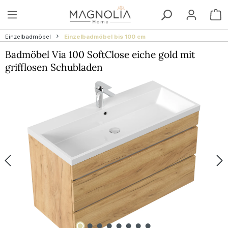
Zum Hauptinhalt springen
W
Einzelbadmöbel
Einzelbadmöbel bis 100 cm
Badmöbel Via 100 SoftClose eiche gold mit
grifflosen Schubladen
Bildergalerie überspringen