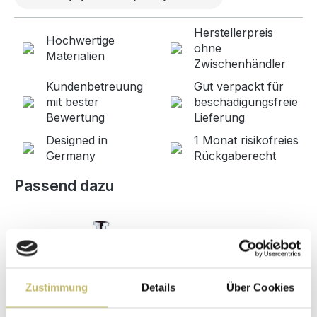
Herstellerpreis
Hochwertige
ohne
Materialien
Zwischenhändler
Kundenbetreuung
Gut verpackt für
mit bester
beschädigungsfreie
Bewertung
Lieferung
Designed in
1 Monat risikofreies
Germany
Rückgaberecht
Produktgalerie überspringen
Passend dazu
Zustimmung
Details
Über Cookies