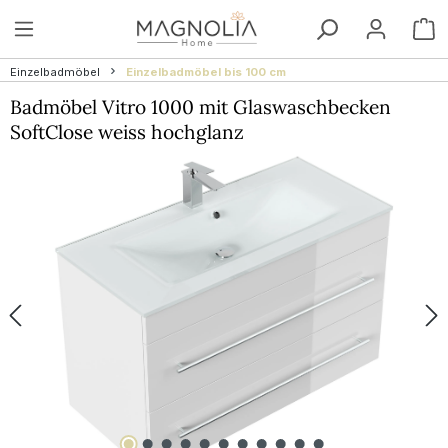
Zum Hauptinhalt springen
W
Einzelbadmöbel
Einzelbadmöbel bis 100 cm
Badmöbel Vitro 1000 mit Glaswaschbecken
SoftClose weiss hochglanz
Bildergalerie überspringen