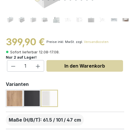
399,90 €
Preise inkl. MwSt. zzgl.
Versandkosten
Sofort lieferbar 12.08-17.08.
Nur 2 auf Lager!
Produkt Anzahl: Gib den gewünschten W
In den Warenkorb
auswählen
Varianten
Maße (H/B/T): 61.5 / 101 / 47 cm