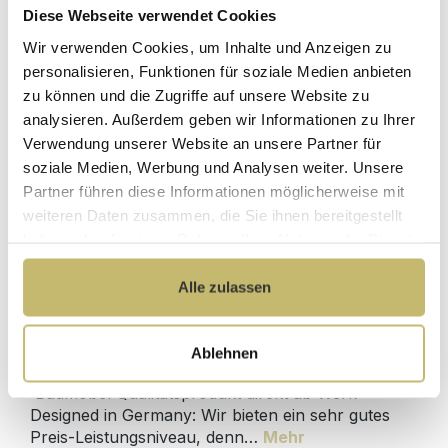
Diese Webseite verwendet Cookies
Waschtisch-Anschluss Spar-Set
Wir verwenden Cookies, um Inhalte und Anzeigen zu
personalisieren, Funktionen für soziale Medien anbieten
zu können und die Zugriffe auf unsere Website zu
Sofort lieferbar 11.08-13.08.
analysieren. Außerdem geben wir Informationen zu Ihrer
64,90 €*
Verwendung unserer Website an unsere Partner für
soziale Medien, Werbung und Analysen weiter. Unsere
Partner führen diese Informationen möglicherweise mit
In den Warenkorb
weiteren Daten zusammen, die Sie ihnen bereitgestellt
haben oder die sie im Rahmen Ihrer Nutzung der Dienste
gesammelt haben.
Alle zulassen
Produktdetails
Ablehnen
Beschreibung
Badmöbel Qualitätsprodukt direkt ab Werk -
Designed in Germany: Wir bieten ein sehr gutes
Preis-Leistungsniveau, denn…
Mehr