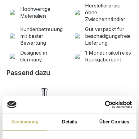
Herstellerpreis
Hochwertige
ohne
Materialien
Zwischenhändler
Kundenbetreuung
Gut verpackt für
mit bester
beschädigungsfreie
Bewertung
Lieferung
Designed in
1 Monat risikofreies
Germany
Rückgaberecht
Produktgalerie überspringen
Passend dazu
Zustimmung
Details
Über Cookies