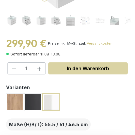
299,90 €
Preise inkl. MwSt. zzgl.
Versandkosten
Sofort lieferbar 11.08-13.08.
Produkt Anzahl: Gib den gewünschten W
In den Warenkorb
auswählen
Varianten
Maße (H/B/T): 55.5 / 61 / 46.5 cm