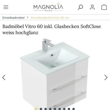
Zum Hauptinhalt springen
W
Einzelbadmöbel
Einzelbadmöbel bis 80 cm
Badmöbel Vitro 60 inkl. Glasbecken SoftClose
weiss hochglanz
Bildergalerie überspringen