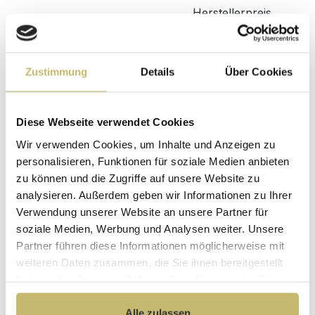
Herstellerpreis
Hochwertige
ohne
Materialien
Zwischenhändler
Kundenbetreuung
Gut verpackt für
Zustimmung
Details
Über Cookies
mit bester
beschädigungsfreie
Bewertung
Lieferung
Designed in
1 Monat risikofreies
Diese Webseite verwendet Cookies
Germany
Rückgaberecht
Wir verwenden Cookies, um Inhalte und Anzeigen zu
Produktgalerie überspringen
personalisieren, Funktionen für soziale Medien anbieten
Passend dazu
zu können und die Zugriffe auf unsere Website zu
analysieren. Außerdem geben wir Informationen zu Ihrer
Verwendung unserer Website an unsere Partner für
soziale Medien, Werbung und Analysen weiter. Unsere
Partner führen diese Informationen möglicherweise mit
weiteren Daten zusammen, die Sie ihnen bereitgestellt
haben oder die sie im Rahmen Ihrer Nutzung der Dienste
gesammelt haben.
Alle zulassen