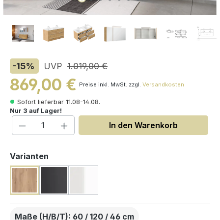
-15
%
UVP
1.019,00 €
869,00 €
Preise inkl. MwSt. zzgl.
Versandkosten
Sofort lieferbar 11.08-14.08.
Nur 3 auf Lager!
Produkt Anzahl: Gib den gewünschten W
In den Warenkorb
auswählen
Varianten
Maße (H/B/T): 60 / 120 / 46 cm