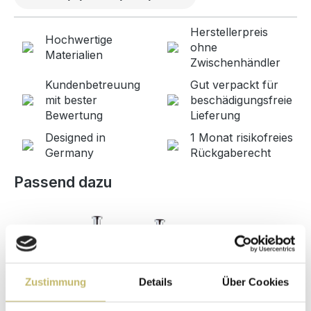
Herstellerpreis
Hochwertige
ohne
Materialien
Zwischenhändler
Kundenbetreuung
Gut verpackt für
mit bester
beschädigungsfreie
Bewertung
Lieferung
Designed in
1 Monat risikofreies
Germany
Rückgaberecht
Produktgalerie überspringen
Passend dazu
Zustimmung
Details
Über Cookies