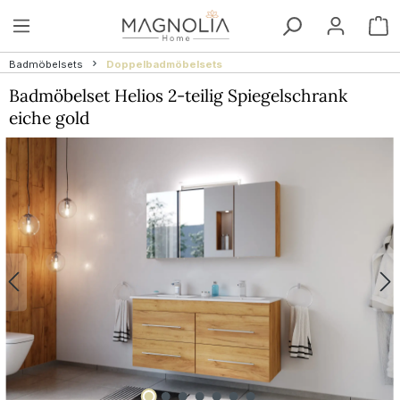
Zum Hauptinhalt springen
W
Badmöbelsets
Doppelbadmöbelsets
Badmöbelset Helios 2-teilig Spiegelschrank
eiche gold
Bildergalerie überspringen