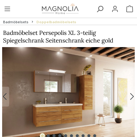
Zum Hauptinhalt springen
W
Badmöbelsets
Doppelbadmöbelsets
Badmöbelset Persepolis XL 3-teilig
Spiegelschrank Seitenschrank eiche gold
Bildergalerie überspringen