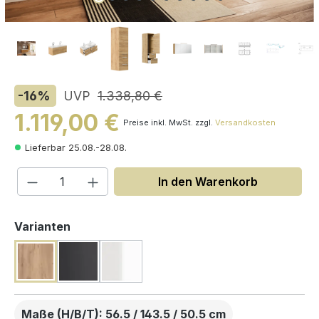
-16
%
UVP
1.338,80 €
1.119,00 €
Preise inkl. MwSt. zzgl.
Versandkosten
Lieferbar 25.08.-28.08.
Produkt Anzahl: Gib den gewünschten W
In den Warenkorb
auswählen
Varianten
Maße (H/B/T): 56.5 / 143.5 / 50.5 cm