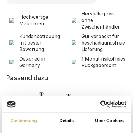
Herstellerpreis
Hochwertige
ohne
Materialien
Zwischenhändler
Kundenbetreuung
Gut verpackt für
mit bester
beschädigungsfreie
Bewertung
Lieferung
Designed in
1 Monat risikofreies
Germany
Rückgaberecht
Produktgalerie überspringen
Passend dazu
Zustimmung
Details
Über Cookies