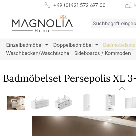
+49 (0)421 572 697 00
K
m Hauptinhalt springen
Zur Suche springen
Zur Hauptnavigation springen
Einzelbadmöbel
Doppelbadmöbel
Badmöbelsets
Waschbecken/Waschtische
Sideboards / Kommoden
Badmöbelset Persepolis XL 3-
Bildergalerie überspringen