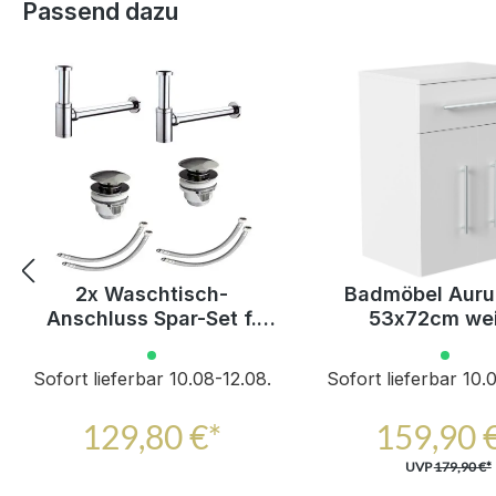
Produktgalerie überspringen
Passend dazu
2x Waschtisch-
Badmöbel Aur
Anschluss Spar-Set f.
53x72cm we
Doppelwaschtische
hochglanz m. So
Schublade und 
Sofort lieferbar 10.08-12.08.
Sofort lieferbar 10.
129,80 €*
159,90 
UVP
179,90 €*