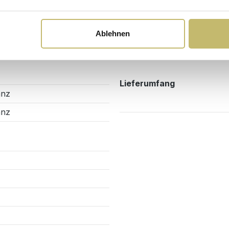
Montage & Lieferung
Erforderliche Montage
Ablehnen
Montageart
Lieferumfang
anz
anz