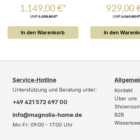
1.149,00 €*
929,00 
UVP
1.338,80 €*
UVP
1.069,80 €
In den Warenkorb
In den Warenk
Service-Hotline
Allgemei
Unterstützung und Beratung unter:
Kontakt
Über uns
+49 421 572 697 00
Showroo
info@magnolia-home.de
B2B
Wissenswe
Mo-Fr: 09:00 - 17:00 Uhr