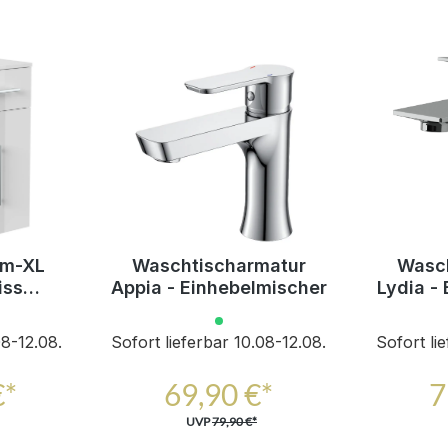
um-XL
Waschtischarmatur
Wasch
iss
Appia - Einhebelmischer
Lydia -
ftclose
Türen
08-12.08.
Sofort lieferbar 10.08-12.08.
Sofort li
€*
69,90 €*
7
UVP
79,90 €*