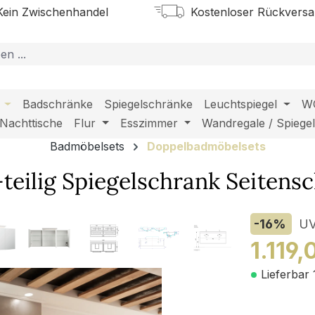
ein Zwischenhandel
Kostenloser Rückvers
Badschränke
Spiegelschränke
Leuchtspiegel
W
Nachttische
Flur
Esszimmer
Wandregale / Spiege
Badmöbelsets
Doppelbadmöbelsets
teilig Spiegelschrank Seitens
-16
%
U
1.119,
Lieferbar 