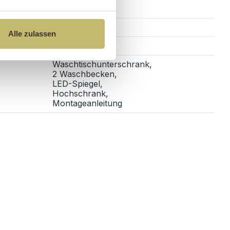
Ja
Alle zulassen
Wandhängend
Waschtischunterschrank,
2 Waschbecken,
LED-Spiegel,
Hochschrank,
Montageanleitung