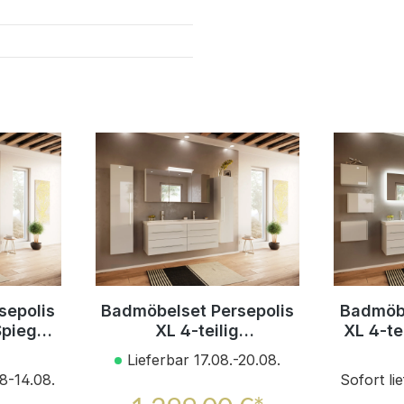
sepolis
Badmöbelset Persepolis
Badmöbe
Spiegel
XL 4-teilig
XL 4-te
anz
Spiegelschrank 2x
Seitens
Lieferbar 17.08.-20.08.
Hochschrank weiss
08-14.08.
Sofort li
hochglanz