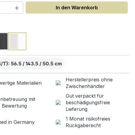
 Anzahl: Gib den gewünschten Wert ein
In den Warenkorb
uswählen
T): 56.5 / 143.5 / 50.5 cm
Herstellerpreis ohne
ertige Materialien
Zwischenhändler
Gut verpackt für
nbetreuung mit
beschädigungsfreie
r Bewertung
Lieferung
1 Monat risikofreies
ned in Germany
Rückgaberecht