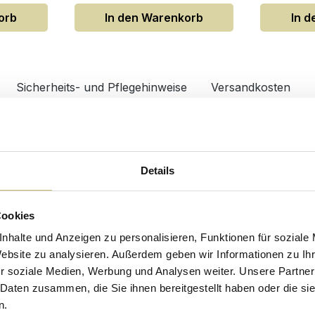
orb
In den Warenkorb
In 
Sicherheits- und Pflegehinweise
Versandkosten
Design/Ausstattung
X000002DE
Anzahl Türen
Details
öbel
Anzahl Schubladen
me
Art Schubkastenauszug
Cookies
Möbel Form
nhalte und Anzeigen zu personalisieren, Funktionen für soziale
Website zu analysieren. Außerdem geben wir Informationen zu I
lanz
Oberflächenbeschichtung
r soziale Medien, Werbung und Analysen weiter. Unsere Partner
Grifftyp
 Daten zusammen, die Sie ihnen bereitgestellt haben oder die s
n.