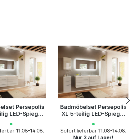
lset Persepolis
Badmöbelset Persepolis
ilig LED-Spiegel
XL 5-teilig LED-Spiegel
chrank 3er Boxen
Seiten-, Hoch &
weiss hgl
Midischrank weiss
eferbar 11.08-14.08.
Sofort lieferbar 11.08-14.08.
Nur 3 auf Lager!