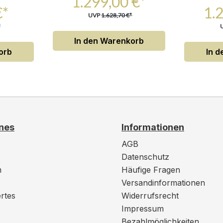
1.299,00 €*
€*
1.
UVP
1.628,70 €*
*
In den Warenkorb
orb
In 
nes
Informationen
AGB
Datenschutz
m
Häufige Fragen
Versandinformationen
rtes
Widerrufsrecht
Impressum
Bezahlmöglichkeiten