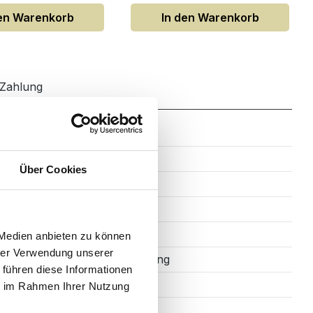
den Warenkorb
In den Warenkorb
Zahlung
1
Über Cookies
6
Soft-Close
Rechteckig
 Medien anbieten zu können
hrer Verwendung unserer
PET-Beschichtung
 führen diese Informationen
Stangengriff
ie im Rahmen Ihrer Nutzung