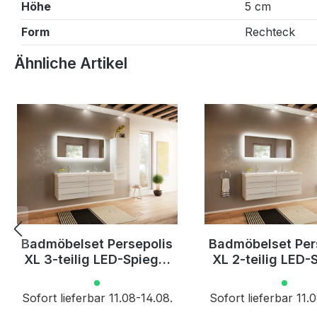
Höhe
5 cm
Form
Rechteck
Produktgalerie überspringen
Ähnliche Artikel
Badmöbelset Persepolis
Badmöbelset Per
XL 3-teilig LED-Spiegel
XL 2-teilig LED-
Seitenschrank weiss
weiss hochgl
hochglanz
Sofort lieferbar 11.08-14.08.
Sofort lieferbar 11.