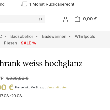
and
1 Monat Rückgaberecht
0,00 €
Warenk
C
Badzubehör
Badewannen
Whirlpools
l
Fliesen
SALE %
chrank weiss hochglanz
VP
1.338,80 €
00 €
Preise inkl. MwSt. zzgl.
Versandkosten
17.08.-20.08.