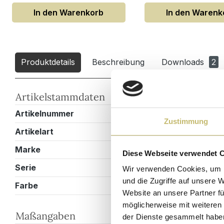
In den Warenkorb
In den Warenk
Produktdetails
Beschreibung
Downloads
2
Artikelstammdaten
Artikelnummer
EM0SET0051
Zustimmung
Artikelart
Doppelbadm
Marke
Magnolia Ho
Diese Webseite verwendet 
Serie
Persepolis
Wir verwenden Cookies, um I
und die Zugriffe auf unsere 
Farbe
Weiss hochg
Website an unsere Partner fü
möglicherweise mit weiteren
Maßangaben
der Dienste gesammelt habe