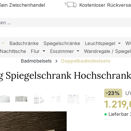
ein Zwischenhandel
Kostenloser Rückvers
Badschränke
Spiegelschränke
Leuchtspiegel
W
Nachttische
Flur
Esszimmer
Wandregale / Spiege
Badmöbelsets
Doppelbadmöbelsets
g Spiegelschrank Hochschrank
-23
%
U
1.219
Lieferbar 