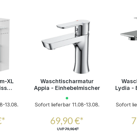
um-XL
Waschtischarmatur
Wasch
iss
Appia - Einhebelmischer
Lydia -
ftclose
Türen
08-13.08.
Sofort lieferbar 11.08-13.08.
Sofort li
€*
69,90 €*
7
UVP
79,90 €*