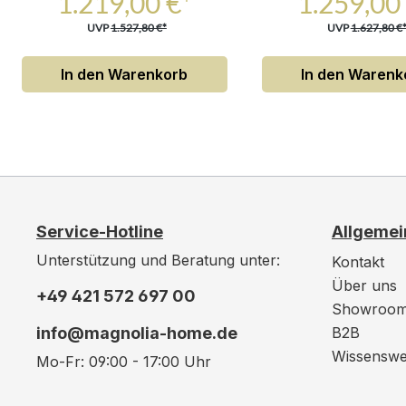
1.219,00 €*
1.259,00
UVP
1.527,80 €*
UVP
1.627,80 €
In den Warenkorb
In den Warenk
Service-Hotline
Allgemei
Unterstützung und Beratung unter:
Kontakt
Über uns
+49 421 572 697 00
Showroo
info@magnolia-home.de
B2B
Wissenswe
Mo-Fr: 09:00 - 17:00 Uhr