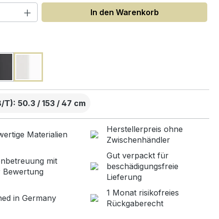
 Anzahl: Gib den gewünschten Wert ein
In den Warenkorb
uswählen
T): 50.3 / 153 / 47 cm
Herstellerpreis ohne
ertige Materialien
Zwischenhändler
Gut verpackt für
nbetreuung mit
beschädigungsfreie
r Bewertung
Lieferung
1 Monat risikofreies
ned in Germany
Rückgaberecht