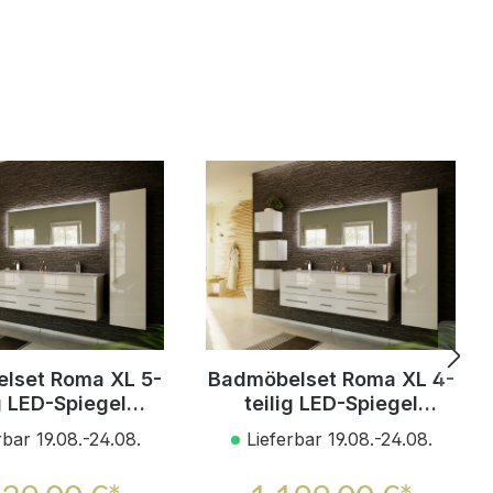
lset Roma XL 5-
Badmöbelset Roma XL 4-
ig LED-Spiegel
teilig LED-Spiegel
en-, Hoch- &
Hochschrank 3er Boxen
rbar 19.08.-24.08.
Lieferbar 19.08.-24.08.
hrank weiss hgl
weiss hochglanz