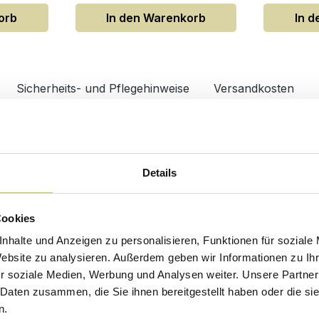
orb
In den Warenkorb
In 
Sicherheits- und Pflegehinweise
Versandkosten
Design/Ausstattung
5X000002DE
Anzahl Türen
Details
öbel
Anzahl Schubladen
me
Art Schubkastenauszug
Cookies
Möbel Form
nhalte und Anzeigen zu personalisieren, Funktionen für soziale
Website zu analysieren. Außerdem geben wir Informationen zu I
lanz
Oberflächenbeschichtung
r soziale Medien, Werbung und Analysen weiter. Unsere Partner
Grifftyp
 Daten zusammen, die Sie ihnen bereitgestellt haben oder die s
n.