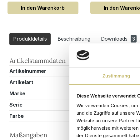
In den Warenkorb
In den Warenk
Produktdetails
Beschreibung
Downloads
3
Artikelstammdaten
Artikelnummer
EM0SET004
Zustimmung
Artikelart
Doppelbadm
Marke
Magnolia Ho
Diese Webseite verwendet 
Serie
Roma
Wir verwenden Cookies, um I
und die Zugriffe auf unsere 
Farbe
Weiss hochg
Website an unsere Partner fü
möglicherweise mit weiteren
Maßangaben
der Dienste gesammelt habe