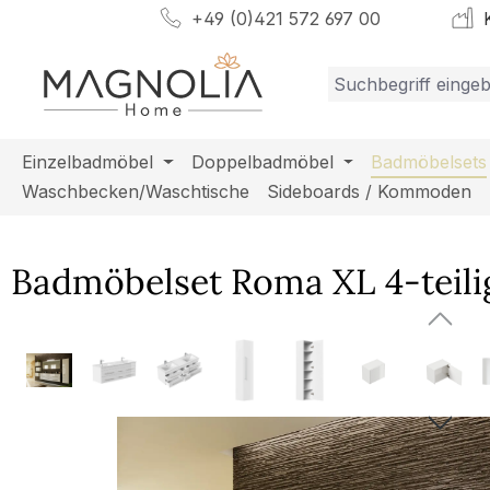
+49 (0)421 572 697 00
K
m Hauptinhalt springen
Zur Suche springen
Zur Hauptnavigation springen
Einzelbadmöbel
Doppelbadmöbel
Badmöbelsets
Waschbecken/Waschtische
Sideboards / Kommoden
Badmöbelset Roma XL 4-teili
Bildergalerie überspringen