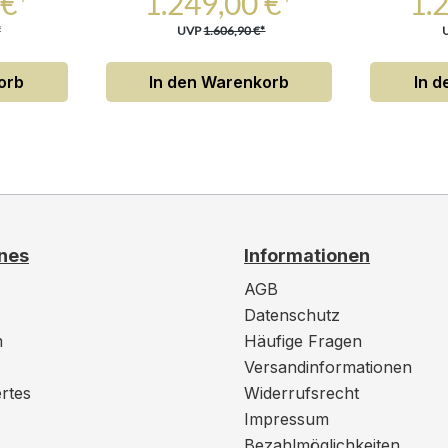
 €*
1.249,00 €*
1.
*
UVP
1.606,90 €*
orb
In den Warenkorb
In 
nes
Informationen
AGB
Datenschutz
m
Häufige Fragen
Versandinformationen
rtes
Widerrufsrecht
Impressum
Bezahlmöglichkeiten