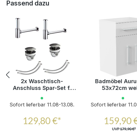
Produktgalerie überspringen
Passend dazu
2x Waschtisch-
Badmöbel Aur
Anschluss Spar-Set f.
53x72cm we
Doppelwaschtische
hochglanz m. So
Schublade und 
Sofort lieferbar 11.08-13.08.
Sofort lieferbar 11.
129,80 €*
159,90 
UVP
179,90 €*