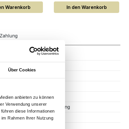
den Warenkorb
In den Warenkorb
Zahlung
7
Über Cookies
6
Soft-Close
Rechteckig
 Medien anbieten zu können
hrer Verwendung unserer
PET-Beschichtung
 führen diese Informationen
Stangengriff
ie im Rahmen Ihrer Nutzung