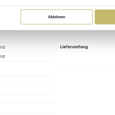
Montage & Lieferung
Erforderliche Montage
Ablehnen
Montageart
Lieferumfang
anz
anz