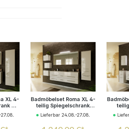
a XL 4-
Badmöbelset Roma XL 4-
Badmöbe
rank 2x
teilig Spiegelschrank
teil
eiss
Seitenschrank 3er Boxen
Seit
-27.08.
Lieferbar 24.08.-27.08.
Liefe
z
weiss hgl
Midisc