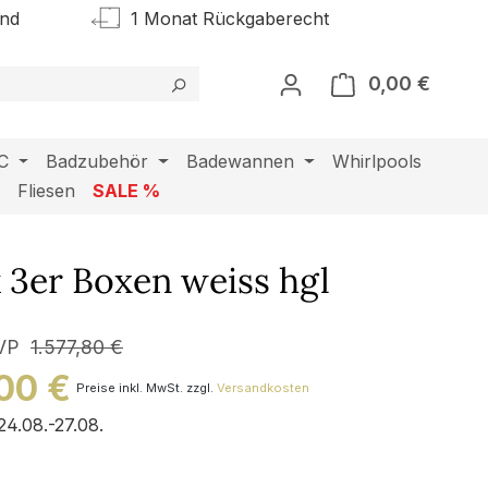
and
1 Monat Rückgaberecht
0,00 €
Warenk
C
Badzubehör
Badewannen
Whirlpools
l
Fliesen
SALE %
 3er Boxen weiss hgl
VP
1.577,80 €
,00 €
Preise inkl. MwSt. zzgl.
Versandkosten
24.08.-27.08.