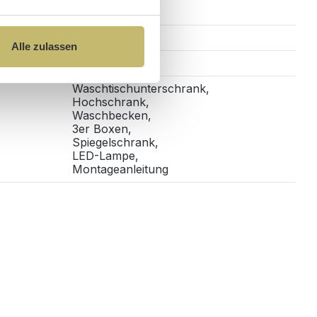
Ja
Alle zulassen
Wandhängend
Waschtischunterschrank,
Hochschrank,
Waschbecken,
3er Boxen,
Spiegelschrank,
LED-Lampe,
Montageanleitung