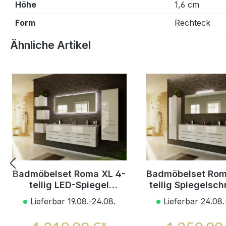
Höhe
1,6 cm
Form
Rechteck
Produktgalerie überspringen
Ähnliche Artikel
Badmöbelset Roma XL 4-
Badmöbelset Rom
teilig LED-Spiegel
teilig Spiegelsch
Seitenschrank 3er Boxen
Hochschrank w
Lieferbar 19.08.-24.08.
Lieferbar 24.08.
weiss hochglanz
hochglan