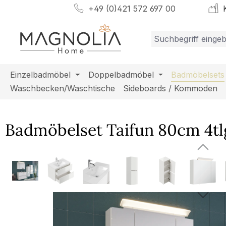
+49 (0)421 572 697 00
K
m Hauptinhalt springen
Zur Suche springen
Zur Hauptnavigation springen
Einzelbadmöbel
Doppelbadmöbel
Badmöbelsets
Waschbecken/Waschtische
Sideboards / Kommoden
Badmöbelset Taifun 80cm 4tl
Bildergalerie überspringen