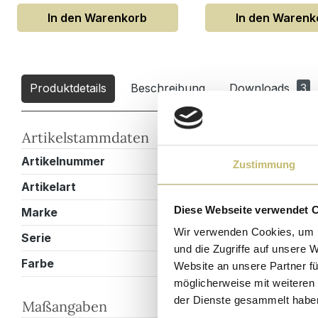
In den Warenkorb
In den Warenk
Produktdetails
Beschreibung
Downloads
3
Artikelstammdaten
Artikelnummer
N0SET0065X
Zustimmung
Artikelart
Einzelbadmö
Diese Webseite verwendet 
Marke
Magnolia Ho
Wir verwenden Cookies, um I
Serie
Taifun
und die Zugriffe auf unsere 
Farbe
Weiss hochg
Website an unsere Partner fü
möglicherweise mit weiteren
der Dienste gesammelt habe
Maßangaben