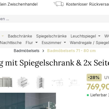
ein Zwischenhandel
Kostenloser Rückvers
Badschränke
Spiegelschränke
Leuchtspiegel
W
Nachttische
Flur
Esszimmer
Wandregale / Spiege
Badmöbelsets
Badmöbelsets 71 - 80 cm
g mit Spiegelschrank & 2x Sei
-28
%
U
769,9
Lieferbar 