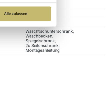
Ja
Alle zulassen
Wandhängend
Waschtischunterschrank,
Waschbecken,
Spiegelschrank,
2x Seitenschrank,
Montageanleitung