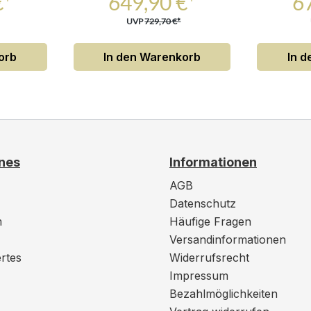
€*
649,90 €*
6
UVP
729,70 €*
orb
In den Warenkorb
In 
nes
Informationen
AGB
Datenschutz
m
Häufige Fragen
Versandinformationen
rtes
Widerrufsrecht
Impressum
Bezahlmöglichkeiten