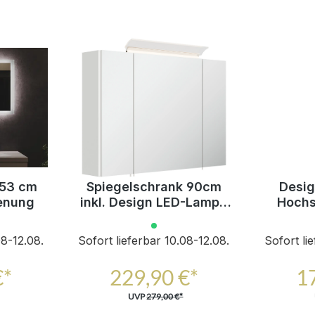
x53 cm
Spiegelschrank 90cm
Desi
enung
inkl. Design LED-Lampe
Hochs
und Glasböden weiss
Soft
hochglanz
Glasel
08-12.08.
Sofort lieferbar 10.08-12.08.
Sofort li
€*
229,90 €*
1
UVP
279,00 €*