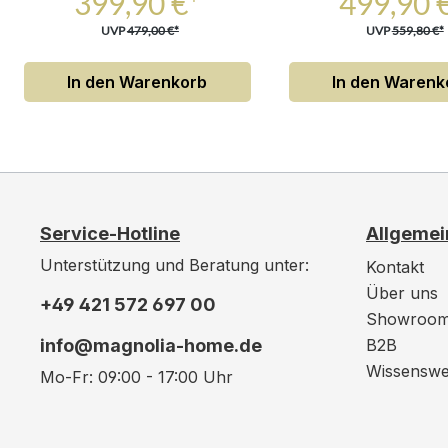
399,90 €*
499,90 
UVP
479,00 €*
UVP
559,80 €*
In den Warenkorb
In den Warenk
Service-Hotline
Allgemei
Unterstützung und Beratung unter:
Kontakt
Über uns
+49 421 572 697 00
Showroo
info@magnolia-home.de
B2B
Wissenswe
Mo-Fr: 09:00 - 17:00 Uhr