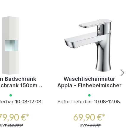
gn Badschrank
Waschtischarmatur
chrank 150cm
Appia - Einhebelmischer
close Taifun
ement weiß Hgl
eferbar 10.08-12.08.
Sofort lieferbar 10.08-12.08.
79,90 €*
69,90 €*
UVP
219,90 €*
UVP
79,90 €*