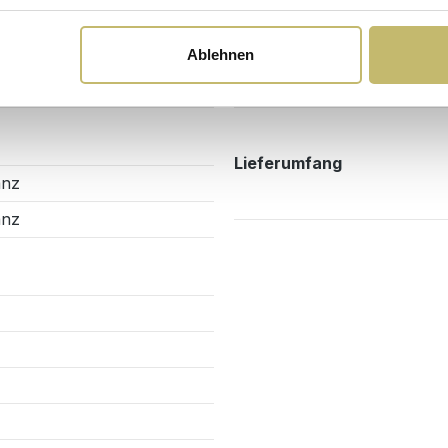
Montage & Lieferung
Erforderliche Montage
Ablehnen
Montageart
Lieferumfang
anz
anz