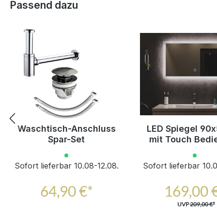
Produktgalerie überspringen
Passend dazu
Waschtisch-Anschluss
LED Spiegel 90
Spar-Set
mit Touch Bedi
Sofort lieferbar 10.08-12.08.
Sofort lieferbar 10.
64,90 €*
169,00 
UVP
209,00 €*