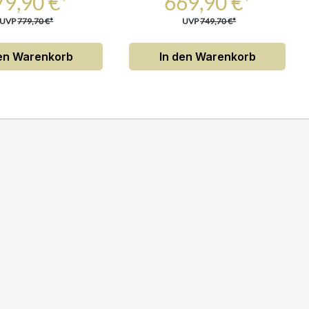
79,90 €*
669,90 €*
UVP
779,70 €*
UVP
749,70 €*
den Warenkorb
In den Warenkorb