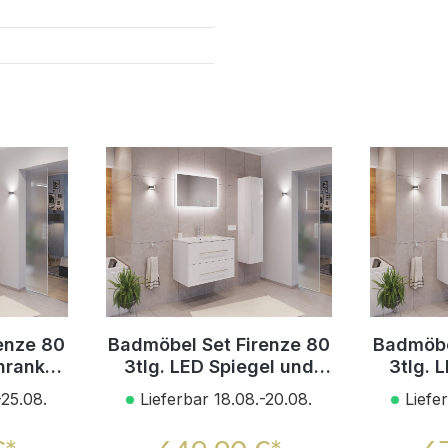
enze 80
Badmöbel Set Firenze 80
Badmöbe
hrank
3tlg. LED Spiegel und
3tlg. 
eiß
Hochschrank weiß
Seite
-25.08.
Lieferbar 18.08.-20.08.
Liefe
z
hochglanz
h