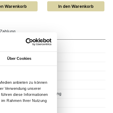
den Warenkorb
In den Warenkorb
Zahlung
7
Über Cookies
2
Soft-Close
 Medien anbieten zu können
Rechteckig
hrer Verwendung unserer
PET-Beschichtung
 führen diese Informationen
ie im Rahmen Ihrer Nutzung
Grifflos