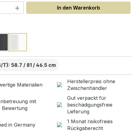
 Anzahl: Gib den gewünschten Wert ein
In den Warenkorb
uswählen
T): 58.7 / 81 / 46.5 cm
Herstellerpreis ohne
ertige Materialien
Zwischenhändler
Gut verpackt für
nbetreuung mit
beschädigungsfreie
r Bewertung
Lieferung
1 Monat risikofreies
ned in Germany
Rückgaberecht