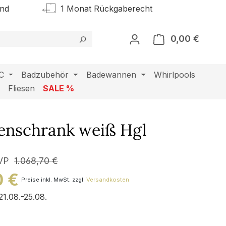
and
1 Monat Rückgaberecht
0,00 €
Warenk
C
Badzubehör
Badewannen
Whirlpools
l
Fliesen
SALE %
tenschrank weiß Hgl
VP
1.068,70 €
0 €
Preise inkl. MwSt. zzgl.
Versandkosten
21.08.-25.08.