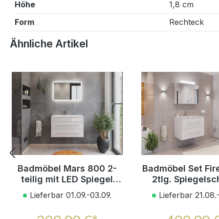
Höhe
1,8 cm
Form
Rechteck
Produktgalerie überspringen
Ähnliche Artikel
Badmöbel Mars 800 2-
Badmöbel Set Fir
teilig mit LED Spiegel
2tlg. Spiegelsc
SlimLine weiss
Softclose w
Lieferbar 01.09.-03.09.
Lieferbar 21.08.
hochglanz
hochglan