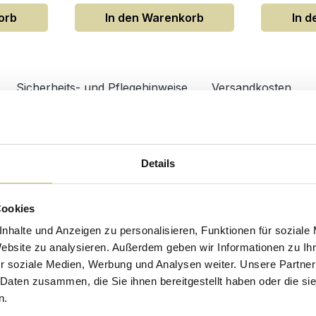
orb
In den Warenkorb
In 
Sicherheits- und Pflegehinweise
Versandkosten
Design/Ausstattung
0000002DE
Anzahl Türen
Details
bel
Anzahl Schubladen
Cookies
me
Art Schubkastenauszug
nhalte und Anzeigen zu personalisieren, Funktionen für soziale
Möbel Form
Website zu analysieren. Außerdem geben wir Informationen zu I
lanz
Oberflächenbeschichtung
r soziale Medien, Werbung und Analysen weiter. Unsere Partner
 Daten zusammen, die Sie ihnen bereitgestellt haben oder die s
Grifftyp
n.