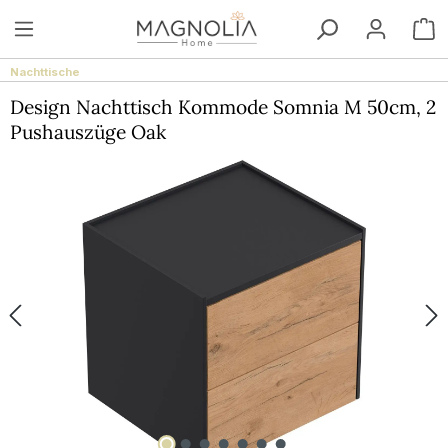
Zum Hauptinhalt springen
W
Nachttische
Design Nachttisch Kommode Somnia M 50cm, 2
Pushauszüge Oak
Bildergalerie überspringen