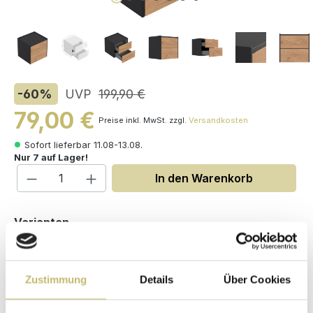
-60
%
UVP
199,90 €
79,00 €
Preise inkl. MwSt. zzgl.
Versandkosten
Sofort lieferbar 11.08-13.08.
Nur 7 auf Lager!
Produkt Anzahl: Gib den gewünschten W
In den Warenkorb
auswählen
Varianten
Zustimmung
Details
Über Cookies
Maße (H/B/T): 48 / 50 / 45 cm