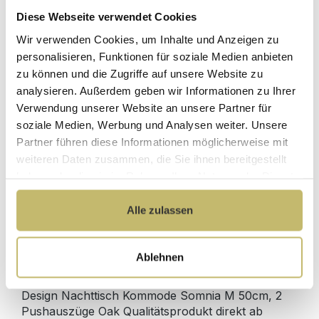
Diese Webseite verwendet Cookies
Herstellerpreis
Wir verwenden Cookies, um Inhalte und Anzeigen zu
Hochwertige
ohne
Materialien
personalisieren, Funktionen für soziale Medien anbieten
Zwischenhändler
zu können und die Zugriffe auf unsere Website zu
Kundenbetreuung
Gut verpackt für
analysieren. Außerdem geben wir Informationen zu Ihrer
mit bester
beschädigungsfreie
Verwendung unserer Website an unsere Partner für
Bewertung
Lieferung
soziale Medien, Werbung und Analysen weiter. Unsere
Designed in
1 Monat risikofreies
Partner führen diese Informationen möglicherweise mit
Germany
Rückgaberecht
weiteren Daten zusammen, die Sie ihnen bereitgestellt
haben oder die sie im Rahmen Ihrer Nutzung der Dienste
gesammelt haben.
Alle zulassen
Produktdetails
Ablehnen
Beschreibung
Design Nachttisch Kommode Somnia M 50cm, 2
Pushauszüge Oak Qualitätsprodukt direkt ab