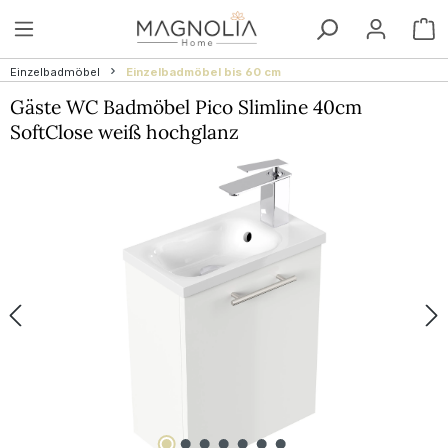
Zum Hauptinhalt springen
W
Einzelbadmöbel
Einzelbadmöbel bis 60 cm
Gäste WC Badmöbel Pico Slimline 40cm
SoftClose weiß hochglanz
Bildergalerie überspringen