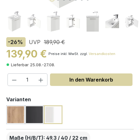
-26
%
UVP
189,90 €
139,90 €
Preise inkl. MwSt. zzgl.
Versandkosten
Lieferbar 25.08.-27.08.
Produkt Anzahl: Gib den gewünschten W
In den Warenkorb
auswählen
Varianten
Maße (H/B/T): 49.3 / 40 / 22 cm