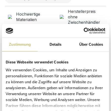
Herstellerpreis
Hochwertige
ohne
Materialien
Zwischenhändler
Kundenbetreuung
Gut verpackt für
mit bester
beschädigungsfreie
Bewertung
Lieferung
Zustimmung
Details
Über Cookies
Designed in
1 Monat risikofreies
Germany
Rückgaberecht
Diese Webseite verwendet Cookies
Produktgalerie überspringen
Passend dazu
Wir verwenden Cookies, um Inhalte und Anzeigen zu
personalisieren, Funktionen für soziale Medien anbieten
zu können und die Zugriffe auf unsere Website zu
analysieren. Außerdem geben wir Informationen zu Ihrer
Verwendung unserer Website an unsere Partner für
soziale Medien, Werbung und Analysen weiter. Unsere
Partner führen diese Informationen möglicherweise mit