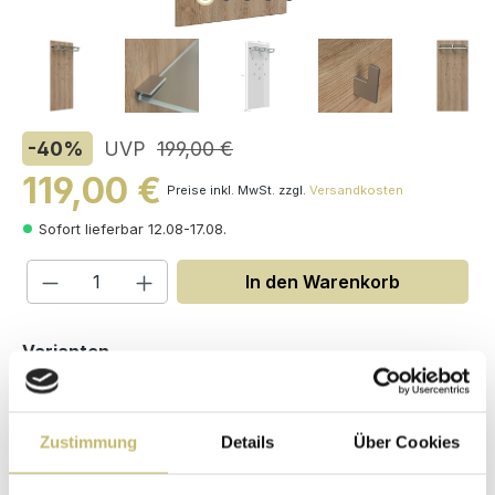
-40
%
UVP
199,00 €
119,00 €
Preise inkl. MwSt. zzgl.
Versandkosten
Sofort lieferbar 12.08-17.08.
Produkt Anzahl: Gib den gewünschten W
In den Warenkorb
auswählen
Varianten
Zustimmung
Details
Über Cookies
Maße (H/B/T): 160 / 70 / 26.6 cm