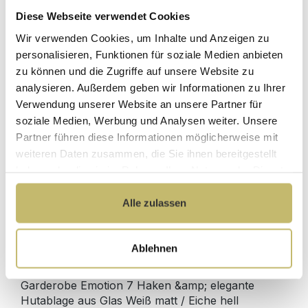
Diese Webseite verwendet Cookies
Herstellerpreis
Wir verwenden Cookies, um Inhalte und Anzeigen zu
Hochwertige
ohne
Materialien
personalisieren, Funktionen für soziale Medien anbieten
Zwischenhändler
zu können und die Zugriffe auf unsere Website zu
Kundenbetreuung
Gut verpackt für
analysieren. Außerdem geben wir Informationen zu Ihrer
mit bester
beschädigungsfreie
Verwendung unserer Website an unsere Partner für
Bewertung
Lieferung
soziale Medien, Werbung und Analysen weiter. Unsere
Designed in
1 Monat risikofreies
Partner führen diese Informationen möglicherweise mit
Germany
Rückgaberecht
weiteren Daten zusammen, die Sie ihnen bereitgestellt
haben oder die sie im Rahmen Ihrer Nutzung der Dienste
gesammelt haben.
Alle zulassen
Produktdetails
Ablehnen
Beschreibung
Garderobe Emotion 7 Haken &amp; elegante
Hutablage aus Glas Weiß matt / Eiche hell