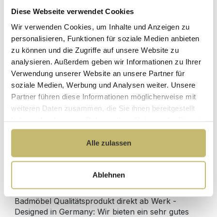
Diese Webseite verwendet Cookies
Herstellerpreis
Wir verwenden Cookies, um Inhalte und Anzeigen zu
Hochwertige
ohne
Materialien
personalisieren, Funktionen für soziale Medien anbieten
Zwischenhändler
zu können und die Zugriffe auf unsere Website zu
Kundenbetreuung
Gut verpackt für
analysieren. Außerdem geben wir Informationen zu Ihrer
mit bester
beschädigungsfreie
Verwendung unserer Website an unsere Partner für
Bewertung
Lieferung
soziale Medien, Werbung und Analysen weiter. Unsere
Designed in
1 Monat risikofreies
Partner führen diese Informationen möglicherweise mit
Germany
Rückgaberecht
weiteren Daten zusammen, die Sie ihnen bereitgestellt
haben oder die sie im Rahmen Ihrer Nutzung der Dienste
gesammelt haben.
Alle zulassen
Produktdetails
Ablehnen
Beschreibung
Badmöbel Qualitätsprodukt direkt ab Werk -
Designed in Germany: Wir bieten ein sehr gutes