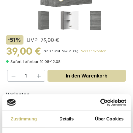
-51
%
UVP
79,00 €
39,00 €
Preise inkl. MwSt. zzgl.
Versandkosten
Sofort lieferbar 10.08-12.08.
Produkt Anzahl: Gib den gewünschten W
In den Warenkorb
auswählen
Varianten
Zustimmung
Details
Über Cookies
Maße (H/B/T): 62 / 35 / 16.6 cm