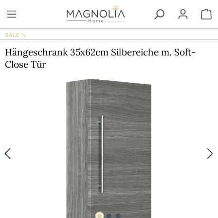
Zum Hauptinhalt springen
W
SALE %
Hängeschrank 35x62cm Silbereiche m. Soft-
Close Tür
Bildergalerie überspringen