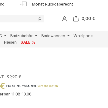
and
1 Monat Rückgaberecht
0,00 €
Warenk
C
Badzubehör
Badewannen
Whirlpools
l
Fliesen
SALE %
VP
99,90 €
 €
Preise inkl. MwSt. zzgl.
Versandkosten
ferbar 11.08-13.08.