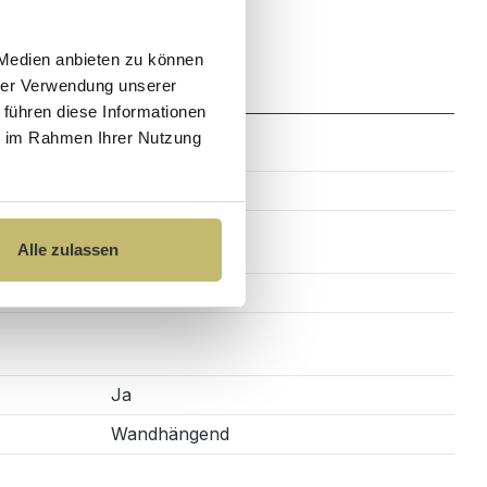
 Medien anbieten zu können
Zahlung
hrer Verwendung unserer
 führen diese Informationen
ie im Rahmen Ihrer Nutzung
MDF
Alle zulassen
Stangengriff
Ja
Wandhängend