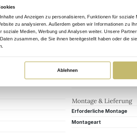
Cookies
nhalte und Anzeigen zu personalisieren, Funktionen für soziale
Sicherheits- und Pflegehinweise
Versandkosten
Website zu analysieren. Außerdem geben wir Informationen zu I
r soziale Medien, Werbung und Analysen weiter. Unsere Partner
 Daten zusammen, die Sie ihnen bereitgestellt haben oder die s
Materialien
n.
0002DE
Material Korpus
Ablehnen
Design/Ausstattung
lanz
Grifftyp
Montage & Lieferung
Erforderliche Montage
Montageart