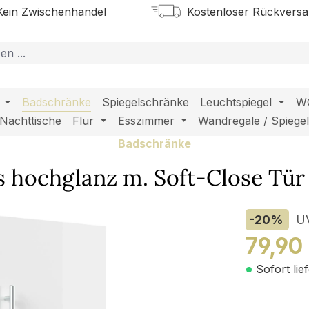
ein Zwischenhandel
Kostenloser Rückvers
Badschränke
Spiegelschränke
Leuchtspiegel
W
Nachttische
Flur
Esszimmer
Wandregale / Spiege
Badschränke
 hochglanz m. Soft-Close Tür
-20
%
U
79,90
Sofort lie