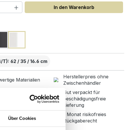
 Anzahl: Gib den gewünschten Wert ein
In den Warenkorb
uswählen
T): 62 / 35 / 16.6 cm
Herstellerpreis ohne
ertige Materialien
Zwischenhändler
Gut verpackt für
nbetreuung mit
beschädigungsfreie
r Bewertung
Lieferung
1 Monat risikofreies
ned in Germany
Über Cookies
Rückgaberecht