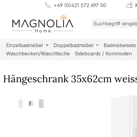
+49 (0)421 572 697 00
K
m Hauptinhalt springen
Zur Suche springen
Zur Hauptnavigation springen
Einzelbadmöbel
Doppelbadmöbel
Badmöbelsets
Waschbecken/Waschtische
Sideboards / Kommoden
Hängeschrank 35x62cm weiss
Bildergalerie überspringen