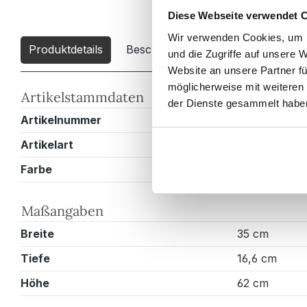
Diese Webseite verwendet 
Wir verwenden Cookies, um I
Produktdetails
Beschreibung
Downloads
1
und die Zugriffe auf unsere 
Website an unsere Partner fü
möglicherweise mit weiteren
Artikelstammdaten
der Dienste gesammelt habe
Artikelnummer
HS062CM00
Artikelart
Badschrank
Farbe
Weiss hochg
Maßangaben
Breite
35 cm
Tiefe
16,6 cm
Höhe
62 cm