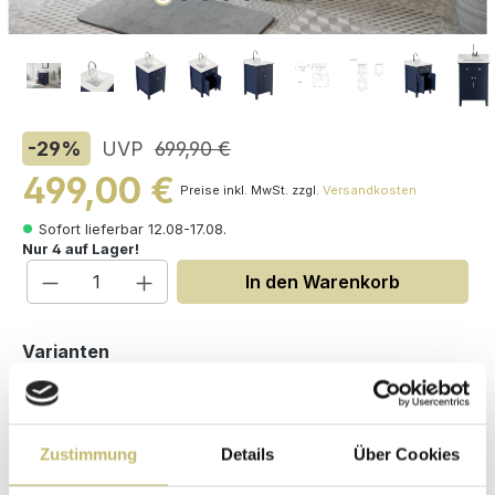
-29
%
UVP
699,90 €
499,00 €
Preise inkl. MwSt. zzgl.
Versandkosten
Sofort lieferbar 12.08-17.08.
Nur 4 auf Lager!
Produkt Anzahl: Gib den gewünschten W
In den Warenkorb
auswählen
Varianten
Zustimmung
Details
Über Cookies
Maße (H/B/T): 86 / 61 / 56 cm