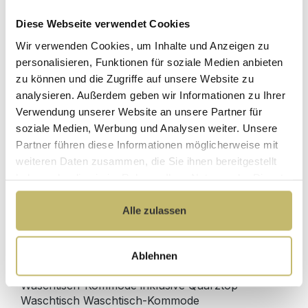
Diese Webseite verwendet Cookies
Herstellerpreis
Hochwertige
Wir verwenden Cookies, um Inhalte und Anzeigen zu
ohne
Materialien
Zwischenhändler
personalisieren, Funktionen für soziale Medien anbieten
zu können und die Zugriffe auf unsere Website zu
Kundenbetreuung
Gut verpackt für
analysieren. Außerdem geben wir Informationen zu Ihrer
mit bester
beschädigungsfreie
Verwendung unserer Website an unsere Partner für
Bewertung
Lieferung
soziale Medien, Werbung und Analysen weiter. Unsere
Designed in
1 Monat risikofreies
Partner führen diese Informationen möglicherweise mit
Germany
Rückgaberecht
weiteren Daten zusammen, die Sie ihnen bereitgestellt
haben oder die sie im Rahmen Ihrer Nutzung der Dienste
gesammelt haben.
Alle zulassen
Produktdetails
Ablehnen
Beschreibung
Waschtisch-Kommode inklusive Quarztop-
Waschtisch Waschtisch-Kommode