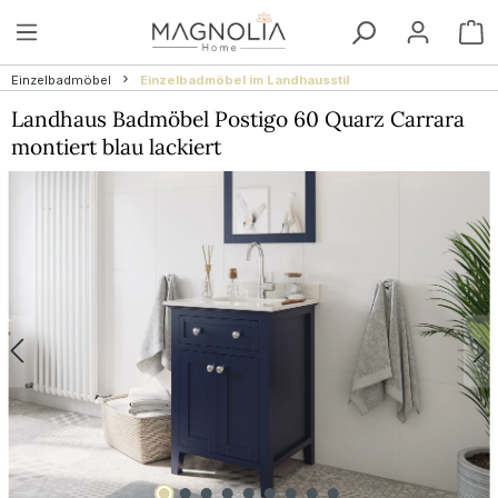
Zum Hauptinhalt springen
W
Einzelbadmöbel
Einzelbadmöbel im Landhausstil
Landhaus Badmöbel Postigo 60 Quarz Carrara
montiert blau lackiert
Bildergalerie überspringen