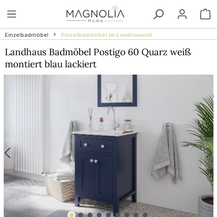
Zum Hauptinhalt springen
W
Einzelbadmöbel
Einzelbadmöbel im Landhausstil
Landhaus Badmöbel Postigo 60 Quarz weiß
montiert blau lackiert
Bildergalerie überspringen