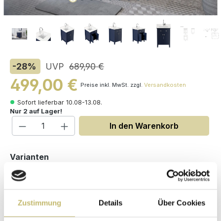
-28
%
UVP
689,90 €
499,00 €
Preise inkl. MwSt. zzgl.
Versandkosten
Sofort lieferbar 10.08-13.08.
Nur 2 auf Lager!
Produkt Anzahl: Gib den gewünschten W
In den Warenkorb
auswählen
Varianten
Zustimmung
Details
Über Cookies
Maße (H/B/T): 86 / 61 / 56 cm