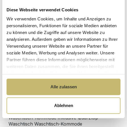
Diese Webseite verwendet Cookies
Herstellerpreis
Hochwertige
Wir verwenden Cookies, um Inhalte und Anzeigen zu
ohne
Materialien
Zwischenhändler
personalisieren, Funktionen für soziale Medien anbieten
zu können und die Zugriffe auf unsere Website zu
Kundenbetreuung
Gut verpackt für
analysieren. Außerdem geben wir Informationen zu Ihrer
mit bester
beschädigungsfreie
Verwendung unserer Website an unsere Partner für
Bewertung
Lieferung
soziale Medien, Werbung und Analysen weiter. Unsere
Designed in
1 Monat risikofreies
Partner führen diese Informationen möglicherweise mit
Germany
Rückgaberecht
weiteren Daten zusammen, die Sie ihnen bereitgestellt
haben oder die sie im Rahmen Ihrer Nutzung der Dienste
gesammelt haben.
Alle zulassen
Produktdetails
Ablehnen
Beschreibung
Waschtisch-Kommode inklusive Quarztop-
Waschtisch Waschtisch-Kommode