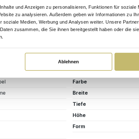
nhalte und Anzeigen zu personalisieren, Funktionen für soziale
orb
In den Warenkorb
In 
Website zu analysieren. Außerdem geben wir Informationen zu I
r soziale Medien, Werbung und Analysen weiter. Unsere Partner
 Daten zusammen, die Sie ihnen bereitgestellt haben oder die s
n.
Sicherheits- und Pflegehinweise
Versandkosten
Waschbecken
Ablehnen
03
Material
bel
Farbe
me
Breite
Tiefe
Höhe
Form