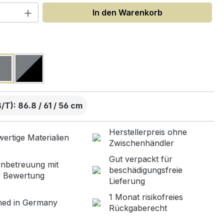
 Anzahl: Gib den gewünschten Wert ein
In den Warenkorb
uswählen
T): 86.8 / 61 / 56 cm
Herstellerpreis ohne
ertige Materialien
Zwischenhändler
Gut verpackt für
nbetreuung mit
beschädigungsfreie
r Bewertung
Lieferung
1 Monat risikofreies
ned in Germany
Rückgaberecht