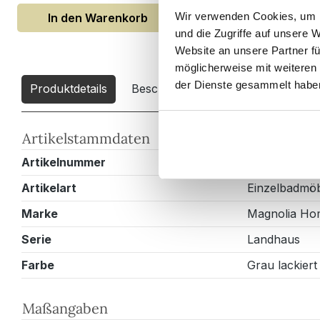
Wir verwenden Cookies, um I
In den Warenkorb
In den Warenk
und die Zugriffe auf unsere 
Website an unsere Partner fü
möglicherweise mit weiteren
der Dienste gesammelt habe
Produktdetails
Beschreibung
Downloads
2
Artikelstammdaten
Artikelnummer
E107XW0009
Artikelart
Einzelbadmö
Marke
Magnolia Ho
Serie
Landhaus
Farbe
Grau lackiert
Maßangaben