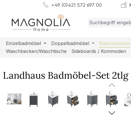
+49 (0)421 572 697 00
K
m Hauptinhalt springen
Zur Suche springen
Zur Hauptnavigation springen
Einzelbadmöbel
Doppelbadmöbel
Badmöbelsets
Waschbecken/Waschtische
Sideboards / Kommoden
Landhaus Badmöbel-Set 2tlg 
Bildergalerie überspringen