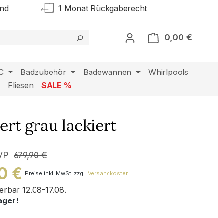
and
1 Monat Rückgaberecht
0,00 €
Warenk
C
Badzubehör
Badewannen
Whirlpools
l
Fliesen
SALE %
rt grau lackiert
VP
679,90 €
0 €
Preise inkl. MwSt. zzgl.
Versandkosten
ferbar 12.08-17.08.
ager!