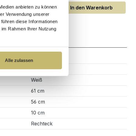
 Medien anbieten zu können
den Warenkorb
In den Warenkorb
hrer Verwendung unserer
 führen diese Informationen
ie im Rahmen Ihrer Nutzung
Zahlung
Alle zulassen
Quarz
Weiß
61 cm
56 cm
10 cm
Rechteck