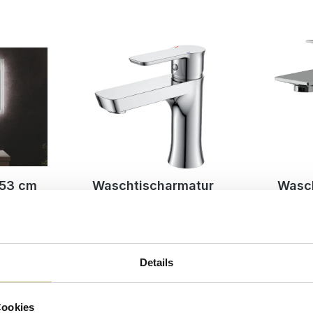
x53 cm
Waschtischarmatur
Wasch
enung
Appia - Einhebelmischer
Lydia -
08-13.08.
Sofort lieferbar 11.08-13.08.
Sofort li
Details
€*
69,90 €*
7
UVP
79,90 €*
Cookies