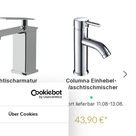
tischarmatur
Columna Einhebel-
 Einhebelmischer
Waschtischmischer
eferbar 11.08-13.08.
Sofort lieferbar 11.08-13.08.
Über Cookies
9,90 €*
43,90 €*
UVP
94,90 €*