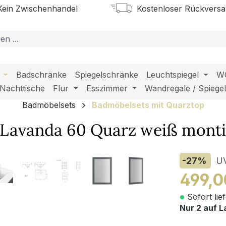
ein Zwischenhandel
Kostenloser Rückvers
Badschränke
Spiegelschränke
Leuchtspiegel
W
Nachttische
Flur
Esszimmer
Wandregale / Spiege
Badmöbelsets
Badmöbelsets mit Quarztop
Lavanda 60 Quarz weiß montie
-27
%
U
499,0
Sofort lie
Nur 2 auf L