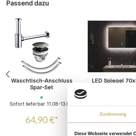
Produktgalerie überspringen
Passend dazu
Waschtisch-Anschluss
LED Spiegel 70
Spar-Set
mit Touch Bedi
Sofort lieferbar 11.08-13.08.
Sofort lieferbar 11.
Zustimmung
64,90 €*
129,00 
UVP
184,00 €*
Diese Webseite verwendet 