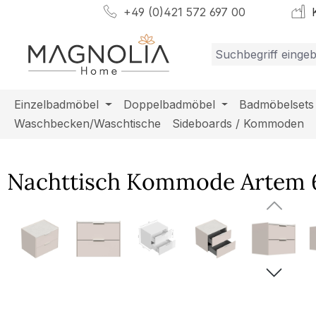
+49 (0)421 572 697 00
K
m Hauptinhalt springen
Zur Suche springen
Zur Hauptnavigation springen
Einzelbadmöbel
Doppelbadmöbel
Badmöbelsets
Waschbecken/Waschtische
Sideboards / Kommoden
Nachttisch Kommode Artem 60
Bildergalerie überspringen