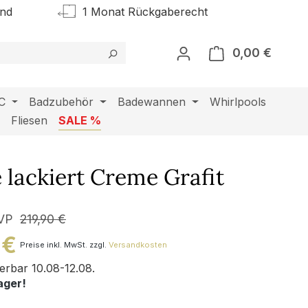
and
1 Monat Rückgaberecht
0,00 €
Warenk
C
Badzubehör
Badewannen
Whirlpools
l
Fliesen
SALE %
lackiert Creme Grafit
VP
219,90 €
 €
Preise inkl. MwSt. zzgl.
Versandkosten
ferbar 10.08-12.08.
ager!