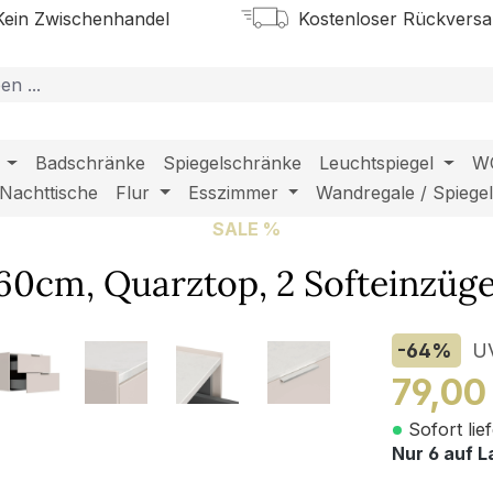
ein Zwischenhandel
Kostenloser Rückvers
Badschränke
Spiegelschränke
Leuchtspiegel
W
Nachttische
Flur
Esszimmer
Wandregale / Spiege
SALE %
cm, Quarztop, 2 Softeinzüge 
-64
%
U
79,00
Sofort lie
Nur 6 auf L