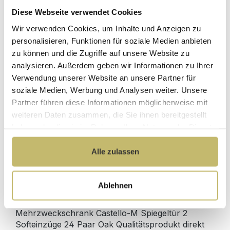
Diese Webseite verwendet Cookies
Herstellerpreis
Wir verwenden Cookies, um Inhalte und Anzeigen zu
Hochwertige
ohne
Materialien
personalisieren, Funktionen für soziale Medien anbieten
Zwischenhändler
zu können und die Zugriffe auf unsere Website zu
Kundenbetreuung
Gut verpackt für
analysieren. Außerdem geben wir Informationen zu Ihrer
mit bester
beschädigungsfreie
Verwendung unserer Website an unsere Partner für
Bewertung
Lieferung
soziale Medien, Werbung und Analysen weiter. Unsere
Designed in
1 Monat risikofreies
Partner führen diese Informationen möglicherweise mit
Germany
Rückgaberecht
weiteren Daten zusammen, die Sie ihnen bereitgestellt
haben oder die sie im Rahmen Ihrer Nutzung der Dienste
gesammelt haben.
Alle zulassen
Produktdetails
Ablehnen
Beschreibung
Mehrzweckschrank Castello-M Spiegeltür 2
Softeinzüge 24 Paar Oak Qualitätsprodukt direkt