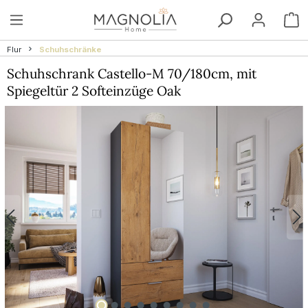
Zum Hauptinhalt springen
W
Flur
Schuhschränke
Schuhschrank Castello-M 70/180cm, mit
Spiegeltür 2 Softeinzüge Oak
Bildergalerie überspringen