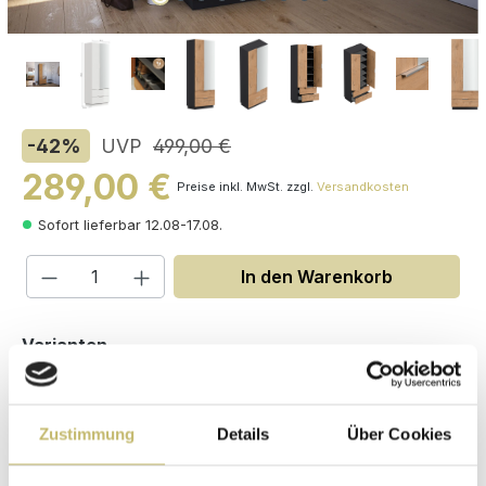
-42
%
UVP
499,00 €
289,00 €
Preise inkl. MwSt. zzgl.
Versandkosten
Sofort lieferbar 12.08-17.08.
Produkt Anzahl: Gib den gewünschten W
In den Warenkorb
auswählen
Varianten
Zustimmung
Details
Über Cookies
Maße (H/B/T): 180 / 70 / 38 cm