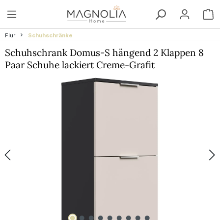
Zum Hauptinhalt springen
W
Flur
Schuhschränke
Schuhschrank Domus-S hängend 2 Klappen 8
Paar Schuhe lackiert Creme-Grafit
Bildergalerie überspringen