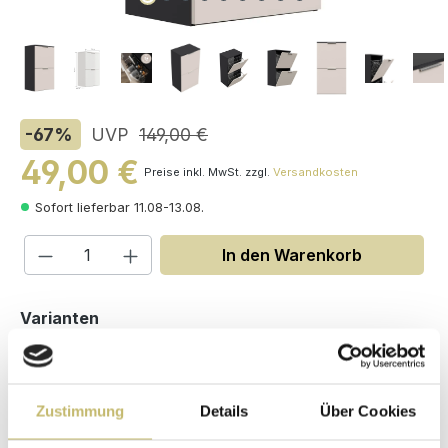
-67
%
UVP
149,00 €
49,00 €
Preise inkl. MwSt. zzgl.
Versandkosten
Sofort lieferbar 11.08-13.08.
Produkt Anzahl: Gib den gewünschten W
In den Warenkorb
auswählen
Varianten
Zustimmung
Details
Über Cookies
Maße (H/B/T): 93 / 52 / 36.1 cm