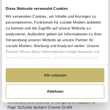
Diese Webseite verwendet Cookies
Herstellerpreis
Hochwertige
Wir verwenden Cookies, um Inhalte und Anzeigen zu
ohne
Materialien
Zwischenhändler
personalisieren, Funktionen für soziale Medien anbieten
zu können und die Zugriffe auf unsere Website zu
Kundenbetreuung
Gut verpackt für
analysieren. Außerdem geben wir Informationen zu Ihrer
mit bester
beschädigungsfreie
Verwendung unserer Website an unsere Partner für
Bewertung
Lieferung
soziale Medien, Werbung und Analysen weiter. Unsere
Designed in
1 Monat risikofreies
Partner führen diese Informationen möglicherweise mit
Germany
Rückgaberecht
weiteren Daten zusammen, die Sie ihnen bereitgestellt
haben oder die sie im Rahmen Ihrer Nutzung der Dienste
gesammelt haben.
Alle zulassen
Produktdetails
Ablehnen
Beschreibung
Schuhschrank Domus-S hängend 2 Klappen 8
Paar Schuhe lackiert Creme-Grafit