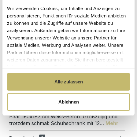
Hochwertige
ohne
Materialien
Wir verwenden Cookies, um Inhalte und Anzeigen zu
Zwischenhändler
personalisieren, Funktionen für soziale Medien anbieten
Kundenbetreuung
Gut verpackt für
zu können und die Zugriffe auf unsere Website zu
mit bester
beschädigungsfreie
analysieren. Außerdem geben wir Informationen zu Ihrer
Bewertung
Lieferung
Verwendung unserer Website an unsere Partner für
Designed in
1 Monat risikofreies
soziale Medien, Werbung und Analysen weiter. Unsere
Germany
Rückgaberecht
Partner führen diese Informationen möglicherweise mit
weiteren Daten zusammen, die Sie ihnen bereitgestellt
haben oder die sie im Rahmen Ihrer Nutzung der Dienste
gesammelt haben.
Alle zulassen
Produktdetails
Beschreibung
Ablehnen
Schuhschrank XXXL Comfort 12 Klappen 48
Paar 160x187 cm Weiss-Beton Großzügig und
trotzdem schmal: Schuhschrank mit 12…
Mehr