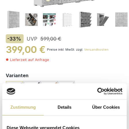
-33
%
UVP
599,00 €
399,00 €
Preise inkl. MwSt. zzgl.
Versandkosten
Lieferzeit auf Anfrage
auswählen
Varianten
(Diese Option ist zurzeit nicht verfügbar.)
Zustimmung
Details
Über Cookies
Maße (H/B/T): 187 / 157 / 31.6 cm
Herstellerpreis
Diese Webseite verwendet Cookies