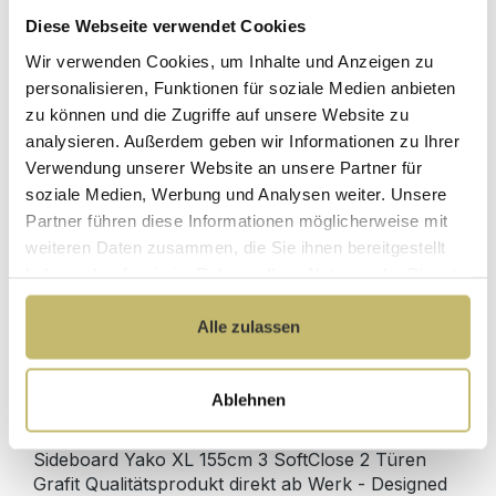
Diese Webseite verwendet Cookies
Herstellerpreis
Wir verwenden Cookies, um Inhalte und Anzeigen zu
Hochwertige
ohne
Materialien
personalisieren, Funktionen für soziale Medien anbieten
Zwischenhändler
zu können und die Zugriffe auf unsere Website zu
Kundenbetreuung
Gut verpackt für
analysieren. Außerdem geben wir Informationen zu Ihrer
mit bester
beschädigungsfreie
Verwendung unserer Website an unsere Partner für
Bewertung
Lieferung
soziale Medien, Werbung und Analysen weiter. Unsere
Designed in
1 Monat risikofreies
Partner führen diese Informationen möglicherweise mit
Germany
Rückgaberecht
weiteren Daten zusammen, die Sie ihnen bereitgestellt
haben oder die sie im Rahmen Ihrer Nutzung der Dienste
gesammelt haben.
Alle zulassen
Produktdetails
Ablehnen
Beschreibung
Sideboard Yako XL 155cm 3 SoftClose 2 Türen
Grafit Qualitätsprodukt direkt ab Werk - Designed