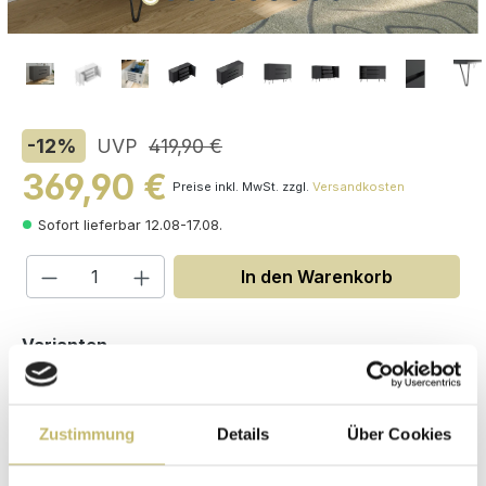
-12
%
UVP
419,90 €
369,90 €
Preise inkl. MwSt. zzgl.
Versandkosten
Sofort lieferbar 12.08-17.08.
Produkt Anzahl: Gib den gewünschten W
In den Warenkorb
auswählen
Varianten
Zustimmung
Details
Über Cookies
Maße (H/B/T): 97.1 / 155 / 42 cm