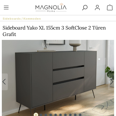
Zum Hauptinhalt springen
W
Sideboards / Kommoden
Sideboard Yako XL 155cm 3 SoftClose 2 Türen
Grafit
Bildergalerie überspringen