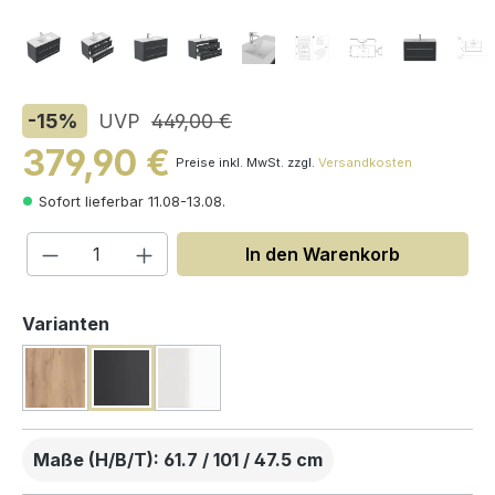
-15
%
UVP
449,00 €
379,90 €
Preise inkl. MwSt. zzgl.
Versandkosten
Sofort lieferbar 11.08-13.08.
Produkt Anzahl: Gib den gewünschten W
In den Warenkorb
auswählen
Varianten
Maße (H/B/T): 61.7 / 101 / 47.5 cm