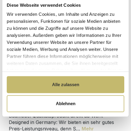
Diese Webseite verwendet Cookies
Waschtisch-Anschluss Spar-Set
Wir verwenden Cookies, um Inhalte und Anzeigen zu
personalisieren, Funktionen für soziale Medien anbieten
zu können und die Zugriffe auf unsere Website zu
Sofort lieferbar 11.08-13.08.
analysieren. Außerdem geben wir Informationen zu Ihrer
64,90 €*
Verwendung unserer Website an unsere Partner für
soziale Medien, Werbung und Analysen weiter. Unsere
Partner führen diese Informationen möglicherweise mit
In den Warenkorb
weiteren Daten zusammen, die Sie ihnen bereitgestellt
haben oder die sie im Rahmen Ihrer Nutzung der Dienste
gesammelt haben.
Alle zulassen
Produktdetails
Ablehnen
Beschreibung
Badmöbel Qualitätsprodukt direkt ab Werk -
Designed in Germany: Wir bieten ein sehr gutes
Preis-Leistungsniveau, denn S…
Mehr