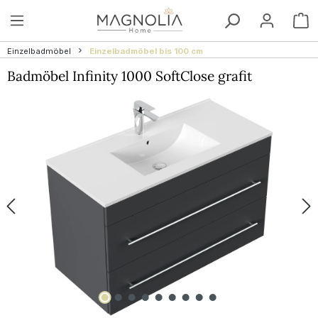
Zum Hauptinhalt springen
W
Einzelbadmöbel
Einzelbadmöbel bis 100 cm
Badmöbel Infinity 1000 SoftClose grafit
Bildergalerie überspringen