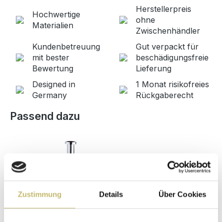
Herstellerpreis
Hochwertige
ohne
Materialien
Zwischenhändler
Kundenbetreuung
Gut verpackt für
mit bester
beschädigungsfreie
Bewertung
Lieferung
Designed in
1 Monat risikofreies
Germany
Rückgaberecht
Produktgalerie überspringen
Passend dazu
Zustimmung
Details
Über Cookies