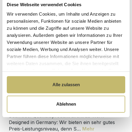
Diese Webseite verwendet Cookies
Waschtisch-Anschluss Spar-Set
Wir verwenden Cookies, um Inhalte und Anzeigen zu
personalisieren, Funktionen für soziale Medien anbieten
zu können und die Zugriffe auf unsere Website zu
Sofort lieferbar 11.08-13.08.
analysieren. Außerdem geben wir Informationen zu Ihrer
64,90 €*
Verwendung unserer Website an unsere Partner für
soziale Medien, Werbung und Analysen weiter. Unsere
Partner führen diese Informationen möglicherweise mit
In den Warenkorb
weiteren Daten zusammen, die Sie ihnen bereitgestellt
haben oder die sie im Rahmen Ihrer Nutzung der Dienste
gesammelt haben.
Alle zulassen
Produktdetails
Ablehnen
Beschreibung
Badmöbel Qualitätsprodukt direkt ab Werk -
Designed in Germany: Wir bieten ein sehr gutes
Preis-Leistungsniveau, denn S…
Mehr