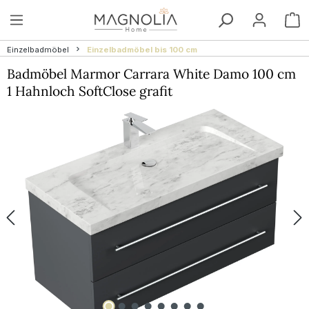
Zum Hauptinhalt springen
W
Einzelbadmöbel
Einzelbadmöbel bis 100 cm
Badmöbel Marmor Carrara White Damo 100 cm
1 Hahnloch SoftClose grafit
Bildergalerie überspringen