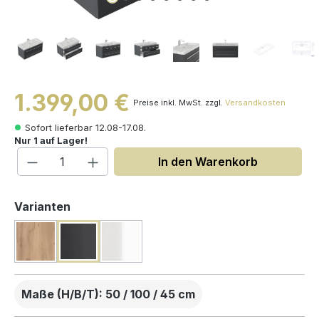
1.399,00 €
Preise inkl. MwSt. zzgl.
Versandkosten
Sofort lieferbar 12.08-17.08.
Nur 1 auf Lager!
Produkt Anzahl: Gib den gewünschten W
In den Warenkorb
auswählen
Varianten
Maße (H/B/T): 50 / 100 / 45 cm