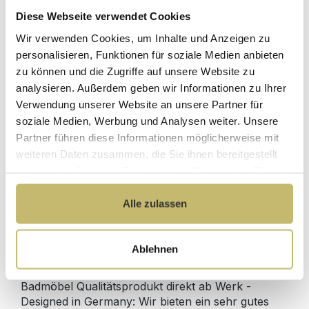
Diese Webseite verwendet Cookies
Herstellerpreis
Wir verwenden Cookies, um Inhalte und Anzeigen zu
Hochwertige
ohne
Materialien
personalisieren, Funktionen für soziale Medien anbieten
Zwischenhändler
zu können und die Zugriffe auf unsere Website zu
Kundenbetreuung
Gut verpackt für
analysieren. Außerdem geben wir Informationen zu Ihrer
mit bester
beschädigungsfreie
Verwendung unserer Website an unsere Partner für
Bewertung
Lieferung
soziale Medien, Werbung und Analysen weiter. Unsere
Designed in
1 Monat risikofreies
Partner führen diese Informationen möglicherweise mit
Germany
Rückgaberecht
weiteren Daten zusammen, die Sie ihnen bereitgestellt
haben oder die sie im Rahmen Ihrer Nutzung der Dienste
gesammelt haben.
Alle zulassen
Produktdetails
Ablehnen
Beschreibung
Badmöbel Qualitätsprodukt direkt ab Werk -
Designed in Germany: Wir bieten ein sehr gutes