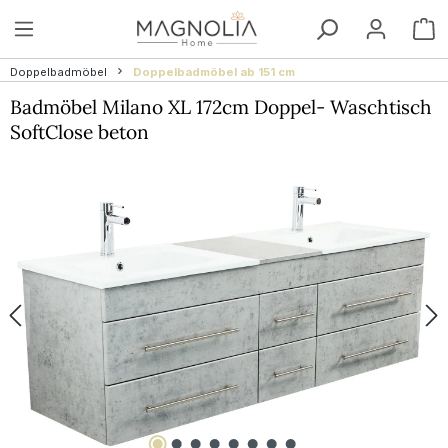
Zum Hauptinhalt springen
W
Doppelbadmöbel
Doppelbadmöbel ab 151 cm
Badmöbel Milano XL 172cm Doppel- Waschtisch
SoftClose beton
Bildergalerie überspringen