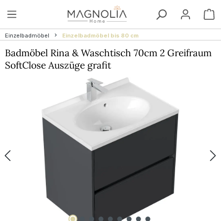
Zum Hauptinhalt springen
W
Einzelbadmöbel
Einzelbadmöbel bis 80 cm
Badmöbel Rina & Waschtisch 70cm 2 Greifraum
SoftClose Auszüge grafit
Bildergalerie überspringen