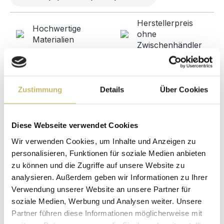
Herstellerpreis
Hochwertige
ohne
Materialien
Zwischenhändler
Kundenbetreuung
Gut verpackt für
mit bester
beschädigungsfreie
Bewertung
Lieferung
Zustimmung
Details
Über Cookies
Designed in
1 Monat risikofreies
Germany
Rückgaberecht
Diese Webseite verwendet Cookies
Wir verwenden Cookies, um Inhalte und Anzeigen zu
personalisieren, Funktionen für soziale Medien anbieten
Produktdetails
zu können und die Zugriffe auf unsere Website zu
analysieren. Außerdem geben wir Informationen zu Ihrer
Verwendung unserer Website an unsere Partner für
Beschreibung
soziale Medien, Werbung und Analysen weiter. Unsere
Badmöbel Qualitätsprodukt direkt ab Werk -
Partner führen diese Informationen möglicherweise mit
Designed in Germany: Wir bieten ein sehr gutes