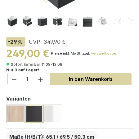
-29
%
UVP
349,90 €
249,00 €
Preise inkl. MwSt. zzgl.
Versandkosten
Sofort lieferbar 11.08-13.08.
Nur 3 auf Lager!
Produkt Anzahl: Gib den gewünschten W
In den Warenkorb
auswählen
Varianten
(Diese Option ist zurzeit nicht verfügbar.)
Maße (H/B/T): 65.1 / 69.5 / 50.3 cm