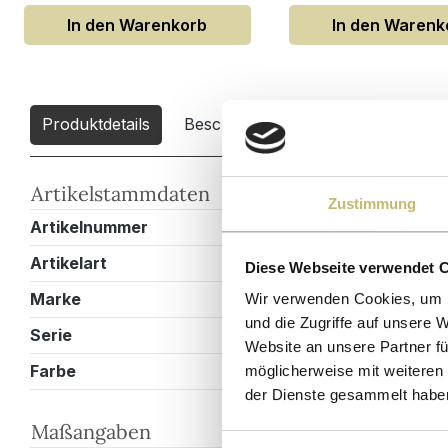
In den Warenkorb
In den Warenk
Produktdetails
Beschreibung
Downloads
5
Artikelstammdaten
Zustimmung
Artikelnummer
ROMAXL000
Artikelart
Doppelbadm
Diese Webseite verwendet 
Marke
Magnolia Ho
Wir verwenden Cookies, um I
und die Zugriffe auf unsere 
Serie
Roma
Website an unsere Partner fü
Farbe
Weiss hochg
möglicherweise mit weiteren
der Dienste gesammelt habe
Maßangaben