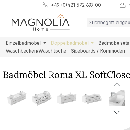
+49 (0)421 572 697 00
K
m Hauptinhalt springen
Zur Suche springen
Zur Hauptnavigation springen
Einzelbadmöbel
Doppelbadmöbel
Badmöbelsets
Waschbecken/Waschtische
Sideboards / Kommoden
Badmöbel Roma XL SoftClose
Bildergalerie überspringen