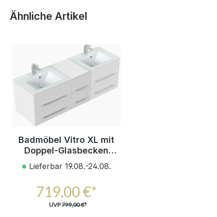
Produktgalerie überspringen
Ähnliche Artikel
Badmöbel Vitro XL mit
Doppel-Glasbecken
SoftClose weiss
Lieferbar 19.08.-24.08.
hochglanz
719,00 €*
UVP
799,00 €*