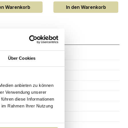
den Warenkorb
In den Warenkorb
Zahlung
Über Cookies
Keramik
Weiß
61,5 cm
 Medien anbieten zu können
hrer Verwendung unserer
46,5 cm
 führen diese Informationen
1,6 cm
ie im Rahmen Ihrer Nutzung
Rechteck