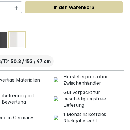
 Anzahl: Gib den gewünschten Wert ein
In den Warenkorb
uswählen
T): 50.3 / 153 / 47 cm
Herstellerpreis ohne
ertige Materialien
Zwischenhändler
Gut verpackt für
nbetreuung mit
beschädigungsfreie
r Bewertung
Lieferung
1 Monat risikofreies
ned in Germany
Rückgaberecht