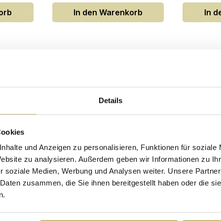
orb
In den Warenkorb
In 
Sicherheits- und Pflegehinweise
Versandkosten
Waschbecken
Details
002DE
Material
öbel
Farbe
Cookies
me
Breite
nhalte und Anzeigen zu personalisieren, Funktionen für soziale
Website zu analysieren. Außerdem geben wir Informationen zu I
Tiefe
r soziale Medien, Werbung und Analysen weiter. Unsere Partner
lanz
Höhe
 Daten zusammen, die Sie ihnen bereitgestellt haben oder die s
n.
Form