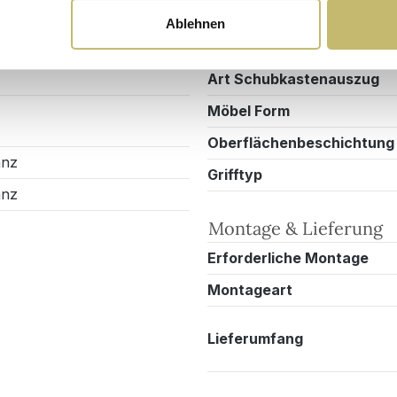
Design/Ausstattung
Ablehnen
Anzahl Schubladen
Art Schubkastenauszug
Möbel Form
Oberflächenbeschichtung
anz
Grifftyp
anz
Montage & Lieferung
Erforderliche Montage
Montageart
Lieferumfang