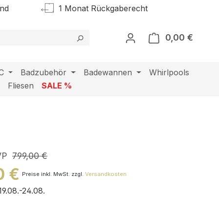
and
1 Monat Rückgaberecht
0,00 €
Warenk
C
Badzubehör
Badewannen
Whirlpools
l
Fliesen
SALE %
VP
799,00 €
0 €
Preise inkl. MwSt. zzgl.
Versandkosten
19.08.-24.08.