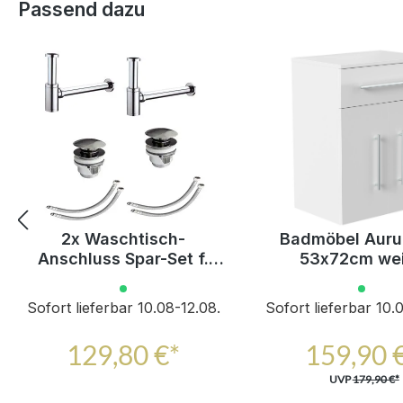
Produktgalerie überspringen
Passend dazu
2x Waschtisch-
Badmöbel Aur
Anschluss Spar-Set f.
53x72cm we
Doppelwaschtische
hochglanz m. So
Schublade und 
Sofort lieferbar 10.08-12.08.
Sofort lieferbar 10.
129,80 €*
159,90 
UVP
179,90 €*