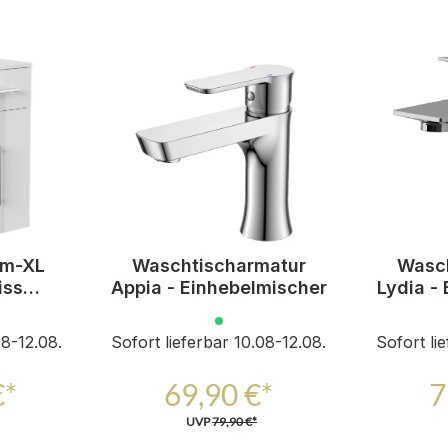
um-XL
Waschtischarmatur
Wasch
iss
Appia - Einhebelmischer
Lydia -
ftclose
Türen
08-12.08.
Sofort lieferbar 10.08-12.08.
Sofort li
€*
69,90 €*
7
UVP
79,90 €*