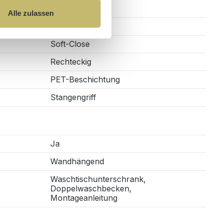
Alle zulassen
6
Soft-Close
Rechteckig
PET-Beschichtung
Stangengriff
Ja
Wandhängend
Waschtischunterschrank,
Doppelwaschbecken,
Montageanleitung