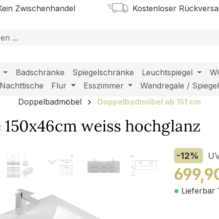
ein Zwischenhandel
Kostenloser Rückvers
Badschränke
Spiegelschränke
Leuchtspiegel
W
Nachttische
Flur
Esszimmer
Wandregale / Spiege
Doppelbadmöbel
Doppelbadmöbel ab 151 cm
 150x46cm weiss hochglanz
-12
%
U
699,9
Lieferbar 