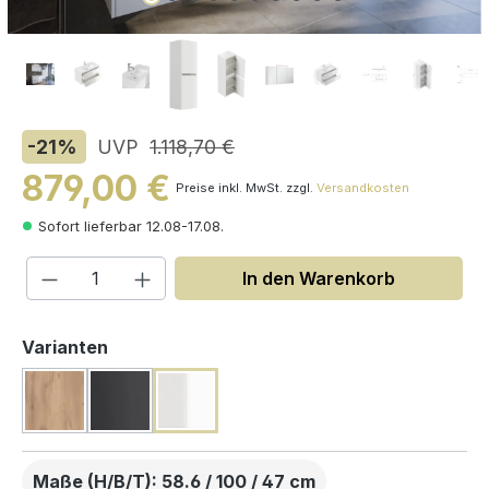
-21
%
UVP
1.118,70 €
879,00 €
Preise inkl. MwSt. zzgl.
Versandkosten
Sofort lieferbar 12.08-17.08.
Produkt Anzahl: Gib den gewünschten W
In den Warenkorb
auswählen
Varianten
Maße (H/B/T): 58.6 / 100 / 47 cm