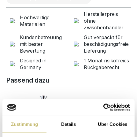
Herstellerpreis
Hochwertige
ohne
Materialien
Zwischenhändler
Kundenbetreuung
Gut verpackt für
mit bester
beschädigungsfreie
Bewertung
Lieferung
Designed in
1 Monat risikofreies
Germany
Rückgaberecht
Produktgalerie überspringen
Passend dazu
Zustimmung
Details
Über Cookies