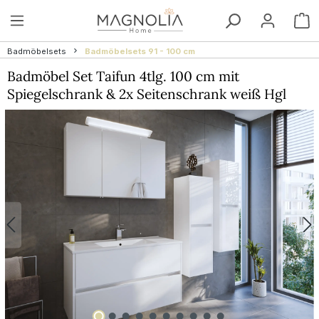
Zum Hauptinhalt springen
W
Badmöbelsets
Badmöbelsets 91 - 100 cm
Badmöbel Set Taifun 4tlg. 100 cm mit
Spiegelschrank & 2x Seitenschrank weiß Hgl
Bildergalerie überspringen